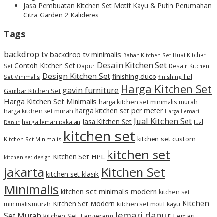
Jasa Pembuatan Kitchen Set Motif Kayu & Putih Perumahan
Citra Garden 2 Kalideres
Tags
backdrop tv
backdrop tv minimalis
Buat Kitchen
Bahan Kitchen Set
Desain Kitchen Set
Contoh Kitchen Set
Set
Dapur
Desain Kitchen
Design Kitchen Set
finishing duco
Set Minimalis
finishing hpl
Harga Kitchen Set
gavin furniture
Gambar Kitchen Set
Harga Kitchen Set Minimalis
harga kitchen set minimalis murah
harga kitchen set per meter
harga kitchen set murah
Harga Lemari
Jual Kitchen Set
Jasa Kitchen Set
harga lemari pakaian
Jual
Dapur
kitchen set
kitchen set custom
Kitchen Set Minimalis
kitchen set
Kitchen Set HPL
kitchen set design
jakarta
Kitchen Set
kitchen set klasik
Minimalis
kitchen set minimalis modern
kitchen set
Kitchen
Kitchen Set Modern
kitchen set motif kayu
minimalis murah
lemari dapur
Set Murah
Kitchen Set Tangerang
Lemari