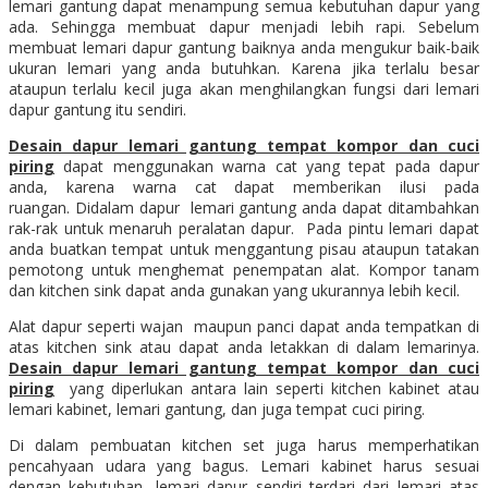
lemari gantung dapat menampung semua kebutuhan dapur yang
ada. Sehingga membuat dapur menjadi lebih rapi. Sebelum
membuat lemari dapur gantung baiknya anda mengukur baik-baik
ukuran lemari yang anda butuhkan. Karena jika terlalu besar
ataupun terlalu kecil juga akan menghilangkan fungsi dari lemari
dapur gantung itu sendiri.
Desain dapur lemari gantung tempat kompor dan cuci
piring
dapat menggunakan warna cat yang tepat pada dapur
anda, karena warna cat dapat memberikan ilusi pada
ruangan. Didalam dapur lemari gantung anda dapat ditambahkan
rak-rak untuk menaruh peralatan dapur. Pada pintu lemari dapat
anda buatkan tempat untuk menggantung pisau ataupun tatakan
pemotong untuk menghemat penempatan alat. Kompor tanam
dan kitchen sink dapat anda gunakan yang ukurannya lebih kecil.
Alat dapur seperti wajan maupun panci dapat anda tempatkan di
atas kitchen sink atau dapat anda letakkan di dalam lemarinya.
Desain dapur lemari gantung tempat kompor dan cuci
piring
yang diperlukan antara lain seperti kitchen kabinet atau
lemari kabinet, lemari gantung, dan juga tempat cuci piring.
Di dalam pembuatan kitchen set juga harus memperhatikan
pencahyaan udara yang bagus. Lemari kabinet harus sesuai
dengan kebutuhan, lemari dapur sendiri terdari dari lemari atas