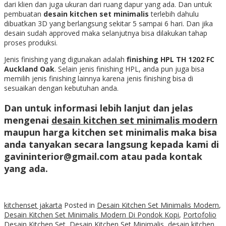
dari klien dan juga ukuran dari ruang dapur yang ada. Dan untuk
pembuatan
desain kitchen set minimalis
terlebih dahulu
dibuatkan 3D yang berlangsung sekitar 5 sampai 6 hari. Dan jika
desain sudah approved maka selanjutnya bisa dilakukan tahap
proses produksi.
Jenis finishing yang digunakan adalah
finishing HPL TH 1202 FC
Auckland Oak
. Selain jenis finishing HPL, anda pun juga bisa
memilih jenis finishing lainnya karena jenis finishing bisa di
sesuaikan dengan kebutuhan anda.
Dan untuk informasi lebih lanjut dan jelas
mengenai
desain kitchen set minimalis modern
maupun
harga kitchen set minimalis
maka bisa
anda tanyakan secara langsung kepada kami di
gavininterior@gmail.com atau pada kontak
yang ada.
kitchenset jakarta
Posted in
Desain Kitchen Set Minimalis Modern
,
Desain Kitchen Set Minimalis Modern Di Pondok Kopi
,
Portofolio
Desain Kitchen Set
,
Desain Kitchen Set Minimalis
,
desain kitchen