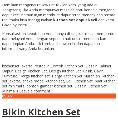
Demikian mengenai review untuk klien kami yang ada di
Tangerang. Jika Anda mempunyai masalah atau kendala mengenai
dapur kecil namun ingin membuat dapur tetap menarik dan tertata
rapi maka bisa menggunakan
kitchen set dapur kecil
dari kami
Gavin by Portu.
Konsultasikan kebutuhan Anda hanya di sini, kami siap membantu
dan melayani Anda dengan sepenuh hati untuk mendapatkan
dapur impian Anda. klik tombol di bawah ini dan dapatkan
informasi yang Anda butuhkan.
kitchenset jakarta
Posted in
Contoh Kitchen Set
,
Desain Kabinet
Dapur
,
Design Kitchen Set
,
Design Kitchen Set Klasik
,
Gavin
Furniture
,
Harga Kitchen set
,
Harga Kitchen Set Murah
ahli kitchen
set jakarta
,
aneka model kitchen set
,
Beli Kitchen Set
,
buat kitchen
set minimalis
,
contoh gambar kitchen set
,
Desain Kitchen Set
Minimalis
Leave a comment
09
Apr
Bikin Kitchen Set