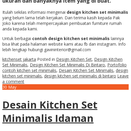
ukuran dan banyaknya item yang di buat.
Itulah sekilas informasi mengenai
design kitchen set minimalis
yang belum lama telah kerjakan. Dan terima kasih kepada Pak
Joko karena telah mempercayakan pembuatan furniture rumah
anda kepada kami.
Untuk berbagai
contoh design kitchen set minimalis
lainnya
bisa lihat pada halaman website kami atau fb dan instagram. Info
lebih lengkap hubungi gavininterior@gmail.com
kitchenset jakarta
Posted in
Design Kitchen Set
,
Design Kitchen
Set Minimalis
,
Design Kitchen Set Minimalis Di Bintaro
,
Portofolio
contoh kitchen set minimalis
,
Desain Kitchen Set Minimalis
,
design
kitchen set minimalis
,
design kitchen set minimalis di bintaro
Leave
a comment
30
May
Desain Kitchen Set
Minimalis Idaman