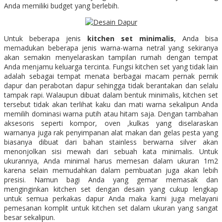
Anda memiliki budget yang berlebih.
Untuk beberapa jenis
kitchen set minimalis
, Anda bisa
memadukan beberapa jenis warna-warna netral yang sekiranya
akan semakin menyelaraskan tampilan rumah dengan tempat
Anda menjamu keluarga tercinta. Fungsi kitchen set yang tidak lain
adalah sebagai tempat menata berbagai macam pernak pernik
dapur dan perabotan dapur sehingga tidak berantakan dan selalu
tampak rapi. Walaupun dibuat dalam bentuk minimalis, kitchen set
tersebut tidak akan terlihat kaku dan mati warna sekalipun Anda
memilih dominasi warna putih atau hitam saja. Dengan tambahan
aksesoris seperti kompor, oven ,kulkas yang diselaraskan
warnanya juga rak penyimpanan alat makan dan gelas pesta yang
biasanya dibuat dari bahan stainless berwarna silver akan
menonjolkan sisi mewah dari sebuah kata minimalis. Untuk
ukurannya, Anda minimal harus memesan dalam ukuran 1m2
karena selain memudahkan dalam pembuatan juga akan lebih
presisi. Namun bagi Anda yang gemar memasak dan
menginginkan kitchen set dengan desain yang cukup lengkap
untuk semua perkakas dapur Anda maka kami juga melayani
pemesanan komplit untuk kitchen set dalam ukuran yang sangat
besar sekalipun.