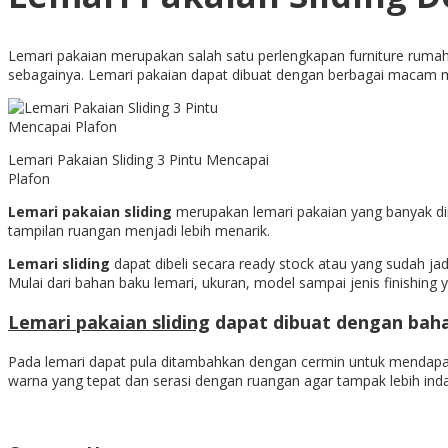
Lemari pakaian merupakan salah satu perlengkapan furniture ruma
sebagainya. Lemari pakaian dapat dibuat dengan berbagai macam mod
Lemari Pakaian Sliding 3 Pintu Mencapai
Plafon
Lemari pakaian sliding
merupakan lemari pakaian yang banyak dim
tampilan ruangan menjadi lebih menarik.
Lemari sliding
dapat dibeli secara ready stock atau yang sudah 
Mulai dari bahan baku lemari, ukuran, model sampai jenis finishing
Lemari pakaian sliding
dapat dibuat dengan baha
Pada lemari dapat pula ditambahkan dengan cermin untuk mendapatk
warna yang tepat dan serasi dengan ruangan agar tampak lebih inda