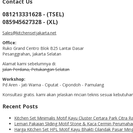
Contact Us
081213331628 - (TSEL)
085945627328 - (XL)
Sales@kitchensetjakarta.net
Office:
Ruko Grand Centro Blok B25 Lantai Dasar
Pesanggrahan, Jakarta Selatan
Alamat kami sebelumnya di:
Jalan Perdana, Petukangan Selatan
Workshop:
Pd Aren - Jati Warna - Ciputat - Cipondoh - Pamulang
Konsultasi gratis. kami akan jelaskan rincian teknis sesuai kebutuha
Recent Posts
Kitchen Set Minimalis Motif Kayu Cluster Certara Park Citra 
Lemari Pakaian Sliding Motif Stone & Kaca Cermin Perumaha
Harga Kitchen Set HPL Motif Kayu Bhakti Cilandak Pasar Ming