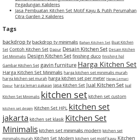
Pegadungan Kalideres
Jasa Pembuatan Kitchen Set Motif Kayu & Putih Perumahan
Citra Garden 2 Kalideres
Tags
backdrop tv
backdrop tv minimalis
Buat Kitchen
Bahan Kitchen Set
Desain Kitchen Set
Contoh Kitchen Set
Set
Dapur
Desain Kitchen
Design Kitchen Set
finishing duco
Set Minimalis
finishing hpl
Harga Kitchen Set
gavin furniture
Gambar Kitchen Set
Harga Kitchen Set Minimalis
harga kitchen set minimalis murah
harga kitchen set per meter
harga kitchen set murah
Harga Lemari
Jual Kitchen Set
Jasa Kitchen Set
harga lemari pakaian
Jual
Dapur
kitchen set
kitchen set custom
Kitchen Set Minimalis
kitchen set
Kitchen Set HPL
kitchen set design
jakarta
Kitchen Set
kitchen set klasik
Minimalis
kitchen set minimalis modern
kitchen set
Kitchen
Kitchen Set Modern
kitchen set motif kayu
minimalis murah