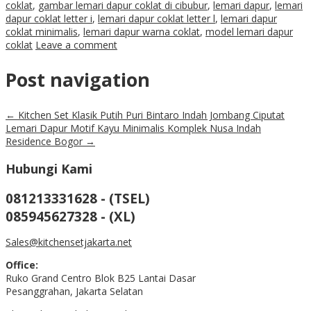
coklat
,
gambar lemari dapur coklat di cibubur
,
lemari dapur
,
lemari
dapur coklat letter i
,
lemari dapur coklat letter l
,
lemari dapur
coklat minimalis
,
lemari dapur warna coklat
,
model lemari dapur
coklat
Leave a comment
Post navigation
←
Kitchen Set Klasik Putih Puri Bintaro Indah Jombang Ciputat
Lemari Dapur Motif Kayu Minimalis Komplek Nusa Indah
Residence Bogor
→
Hubungi Kami
081213331628 - (TSEL)
085945627328 - (XL)
Sales@kitchensetjakarta.net
Office:
Ruko Grand Centro Blok B25 Lantai Dasar
Pesanggrahan, Jakarta Selatan