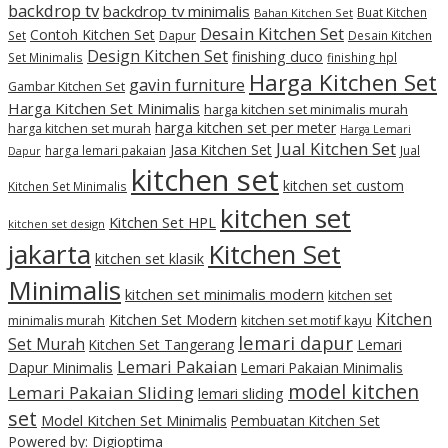
backdrop tv
backdrop tv minimalis
Buat Kitchen
Bahan Kitchen Set
Desain Kitchen Set
Contoh Kitchen Set
Set
Dapur
Desain Kitchen
Design Kitchen Set
finishing duco
Set Minimalis
finishing hpl
Harga Kitchen Set
gavin furniture
Gambar Kitchen Set
Harga Kitchen Set Minimalis
harga kitchen set minimalis murah
harga kitchen set per meter
harga kitchen set murah
Harga Lemari
Jual Kitchen Set
Jasa Kitchen Set
harga lemari pakaian
Jual
Dapur
kitchen set
kitchen set custom
Kitchen Set Minimalis
kitchen set
Kitchen Set HPL
kitchen set design
jakarta
Kitchen Set
kitchen set klasik
Minimalis
kitchen set minimalis modern
kitchen set
Kitchen
Kitchen Set Modern
kitchen set motif kayu
minimalis murah
lemari dapur
Set Murah
Kitchen Set Tangerang
Lemari
Lemari Pakaian
Dapur Minimalis
Lemari Pakaian Minimalis
model kitchen
Lemari Pakaian Sliding
lemari sliding
set
Model Kitchen Set Minimalis
Pembuatan Kitchen Set
Powered by: Digioptima