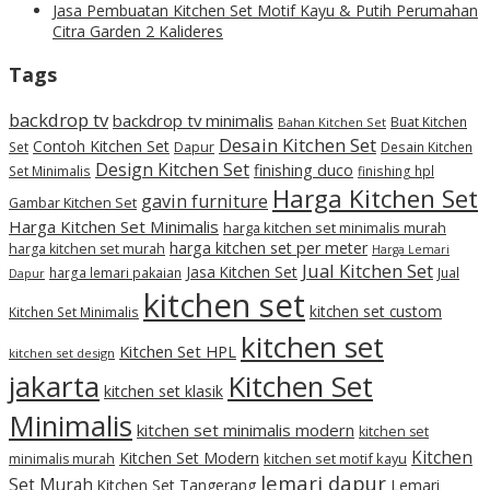
Jasa Pembuatan Kitchen Set Motif Kayu & Putih Perumahan
Citra Garden 2 Kalideres
Tags
backdrop tv
backdrop tv minimalis
Buat Kitchen
Bahan Kitchen Set
Desain Kitchen Set
Contoh Kitchen Set
Set
Dapur
Desain Kitchen
Design Kitchen Set
finishing duco
Set Minimalis
finishing hpl
Harga Kitchen Set
gavin furniture
Gambar Kitchen Set
Harga Kitchen Set Minimalis
harga kitchen set minimalis murah
harga kitchen set per meter
harga kitchen set murah
Harga Lemari
Jual Kitchen Set
Jasa Kitchen Set
harga lemari pakaian
Jual
Dapur
kitchen set
kitchen set custom
Kitchen Set Minimalis
kitchen set
Kitchen Set HPL
kitchen set design
jakarta
Kitchen Set
kitchen set klasik
Minimalis
kitchen set minimalis modern
kitchen set
Kitchen
Kitchen Set Modern
kitchen set motif kayu
minimalis murah
lemari dapur
Set Murah
Kitchen Set Tangerang
Lemari