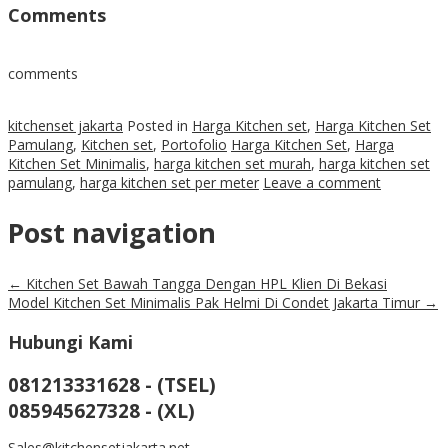
Comments
comments
kitchenset jakarta
Posted in
Harga Kitchen set
,
Harga Kitchen Set
Pamulang
,
Kitchen set
,
Portofolio
Harga Kitchen Set
,
Harga
Kitchen Set Minimalis
,
harga kitchen set murah
,
harga kitchen set
pamulang
,
harga kitchen set per meter
Leave a comment
Post navigation
←
Kitchen Set Bawah Tangga Dengan HPL Klien Di Bekasi
Model Kitchen Set Minimalis Pak Helmi Di Condet Jakarta Timur
→
Hubungi Kami
081213331628 - (TSEL)
085945627328 - (XL)
Sales@kitchensetjakarta.net