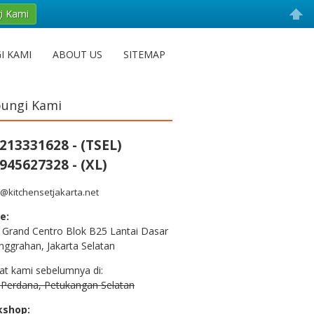
i Kami
I KAMI
ABOUT US
SITEMAP
ungi Kami
213331628 - (TSEL)
945627328 - (XL)
@kitchensetjakarta.net
e:
 Grand Centro Blok B25 Lantai Dasar
nggrahan, Jakarta Selatan
at kami sebelumnya di:
n Perdana, Petukangan Selatan
kshop: