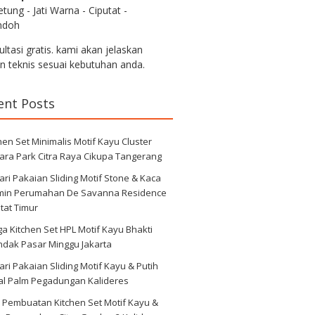
tung - Jati Warna - Ciputat -
ndoh
ltasi gratis. kami akan jelaskan
an teknis sesuai kebutuhan anda.
ent Posts
hen Set Minimalis Motif Kayu Cluster
ara Park Citra Raya Cikupa Tangerang
ri Pakaian Sliding Motif Stone & Kaca
min Perumahan De Savanna Residence
tat Timur
a Kitchen Set HPL Motif Kayu Bhakti
ndak Pasar Minggu Jakarta
ri Pakaian Sliding Motif Kayu & Putih
al Palm Pegadungan Kalideres
 Pembuatan Kitchen Set Motif Kayu &