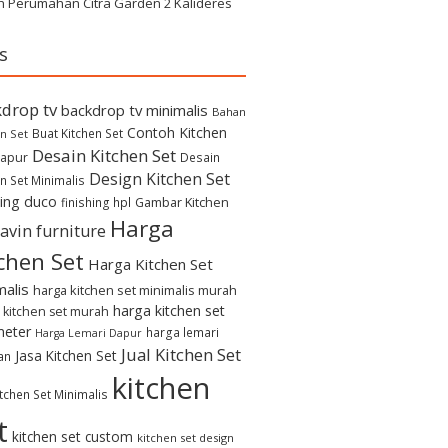
h Perumahan Citra Garden 2 Kalideres
s
drop tv
backdrop tv minimalis
Bahan
Contoh Kitchen
Buat Kitchen Set
n Set
Desain Kitchen Set
apur
Desain
Design Kitchen Set
n Set Minimalis
hing duco
Gambar Kitchen
finishing hpl
Harga
avin furniture
chen Set
Harga Kitchen Set
malis
harga kitchen set minimalis murah
harga kitchen set
 kitchen set murah
meter
harga lemari
Harga Lemari Dapur
Jual Kitchen Set
Jasa Kitchen Set
an
kitchen
itchen Set Minimalis
t
kitchen set custom
kitchen set design