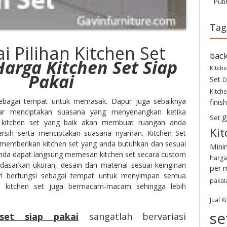
Puti
Tag
i Pilihan Kitchen Set
back
Harga Kitchen Set Siap
Kitche
Pakai
Set
D
Kitche
sebagai tempat untuk memasak. Dapur juga sebaiknya
finis
ar menciptakan suasana yang menyenangkan ketika
g
Set
kitchen set yang baik akan membuat ruangan anda
Kit
 bersih serta menciptakan suasana nyaman. Kitchen Set
 memberikan kitchen set yang anda butuhkan dan sesuai
Mini
anda dapat langsung memesan kitchen set secara custom
harga
rdasarkan ukuran, desain dan material sesuai keinginan
per 
iri berfungsi sebagai tempat untuk menyimpan semua
pakai
in kitchen set juga bermacam-macam sehingga lebih
Jual K
se
set siap
pakai
sangatlah bervariasi