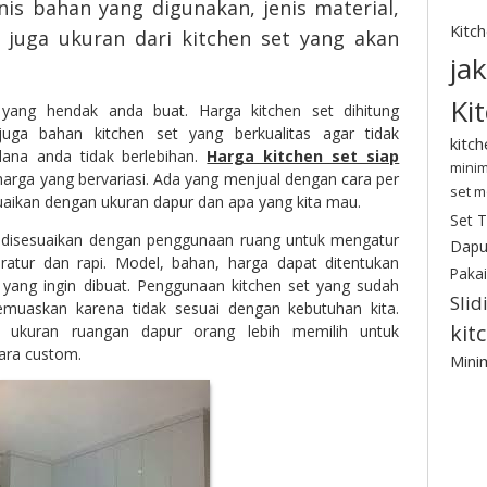
nis bahan yang digunakan, jenis material,
Kitc
n juga ukuran dari kitchen set yang akan
ja
Ki
 yang hendak anda buat. Harga kitchen set dihitung
h juga bahan kitchen set yang berkualitas agar tidak
kitc
ana anda tidak berlebihan.
Harga kitchen set siap
minim
arga yang bervariasi. Ada yang menjual dengan cara per
set m
suaikan dengan ukuran dapur dan apa yang kita mau.
Set 
s disesuaikan dengan penggunaan ruang untuk mengatur
Dapu
ratur dan rapi. Model, bahan, harga dapat ditentukan
Pakai
 yang ingin dibuat. Penggunaan kitchen set yang sudah
Slid
emuaskan karena tidak sesuai dengan kebutuhan kita.
kit
 ukuran ruangan dapur orang lebih memilih untuk
ara custom.
Minim