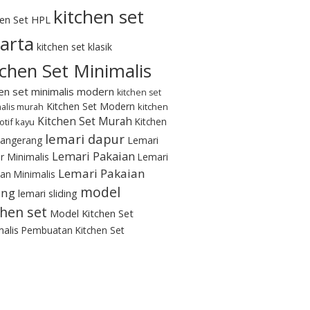
kitchen set
hen Set HPL
karta
kitchen set klasik
tchen Set Minimalis
hen set minimalis modern
kitchen set
Kitchen Set Modern
kitchen
alis murah
Kitchen Set Murah
Kitchen
otif kayu
lemari dapur
Tangerang
Lemari
Lemari Pakaian
r Minimalis
Lemari
Lemari Pakaian
an Minimalis
model
ing
lemari sliding
chen set
Model Kitchen Set
alis
Pembuatan Kitchen Set