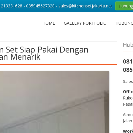
213331628 - 085945627328 - sales@kitchensetjakarta.net
Hubung
HOME
GALLERY PORTFOLIO
HUBUNG
Hub
n Set Siap Pakai Dengan
han Menarik
081
085
Sales
Offic
Ruko
Pesa
Alam
Jala
Wor