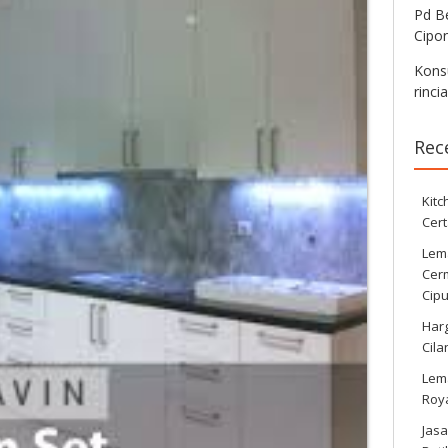
Pd Be
Cipo
Konsu
rinci
Rec
Kitc
Cert
Lema
Cer
Cipu
Harg
Cila
Lema
Roy
Jasa