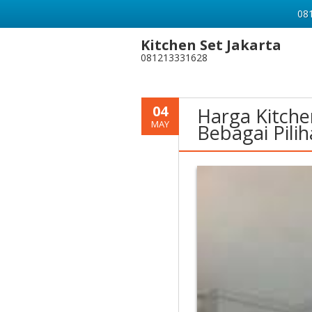
081
Kitchen Set Jakarta
081213331628
04
Harga Kitche
MAY
Bebagai Pili