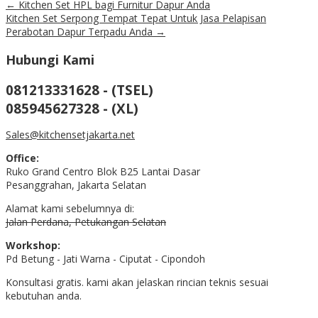
←
Kitchen Set HPL bagi Furnitur Dapur Anda
Kitchen Set Serpong Tempat Tepat Untuk Jasa Pelapisan
Perabotan Dapur Terpadu Anda
→
Hubungi Kami
081213331628 - (TSEL)
085945627328 - (XL)
Sales@kitchensetjakarta.net
Office:
Ruko Grand Centro Blok B25 Lantai Dasar
Pesanggrahan, Jakarta Selatan
Alamat kami sebelumnya di:
Jalan Perdana, Petukangan Selatan
Workshop:
Pd Betung - Jati Warna - Ciputat - Cipondoh
Konsultasi gratis. kami akan jelaskan rincian teknis sesuai
kebutuhan anda.