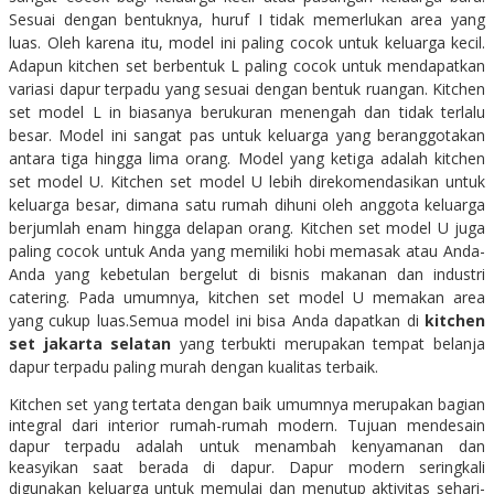
Sesuai dengan bentuknya, huruf I tidak memerlukan area yang
luas. Oleh karena itu, model ini paling cocok untuk keluarga kecil.
Adapun kitchen set berbentuk L paling cocok untuk mendapatkan
variasi dapur terpadu yang sesuai dengan bentuk ruangan. Kitchen
set model L in biasanya berukuran menengah dan tidak terlalu
besar. Model ini sangat pas untuk keluarga yang beranggotakan
antara tiga hingga lima orang. Model yang ketiga adalah kitchen
set model U. Kitchen set model U lebih direkomendasikan untuk
keluarga besar, dimana satu rumah dihuni oleh anggota keluarga
berjumlah enam hingga delapan orang. Kitchen set model U juga
paling cocok untuk Anda yang memiliki hobi memasak atau Anda-
Anda yang kebetulan bergelut di bisnis makanan dan industri
catering. Pada umumnya, kitchen set model U memakan area
yang cukup luas.Semua model ini bisa Anda dapatkan di
kitchen
set jakarta selatan
yang terbukti merupakan tempat belanja
dapur terpadu paling murah dengan kualitas terbaik.
Kitchen set yang tertata dengan baik umumnya merupakan bagian
integral dari interior rumah-rumah modern. Tujuan mendesain
dapur terpadu adalah untuk menambah kenyamanan dan
keasyikan saat berada di dapur. Dapur modern seringkali
digunakan keluarga untuk memulai dan menutup aktivitas sehari-