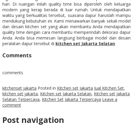
hari. Di ruangan inilah quality time bisa diperoleh oleh keluarga
modern yang kerap berada di luar rumah. Untuk mendapatkan
waktu yang berkualitas tersebut, suasana dapur haruslah mampu
mendukung kebutuhan ini. Kami menawarkan banyak sekali model
dan desain kitchen set yang akan membantu Anda mendapatkan
quality time dengan cara membantu memperindah dekorasi dapur
Anda. Anda bisa memesan langsung berbagai model dan desain
peralatan dapur tersebut di
kitchen set Jakarta Selatan
.
Comments
comments
kitchenset jakarta
Posted in
Kitchen set Jakarta
Jual Kitchen Set
,
kitchen set jakarta
,
Kitchen set Jakarta Selatan
,
Kitchen set Jakarta
Selatan Terpercaya
,
Kitchen Set Jakarta Terpercaya
Leave a
comment
Post navigation