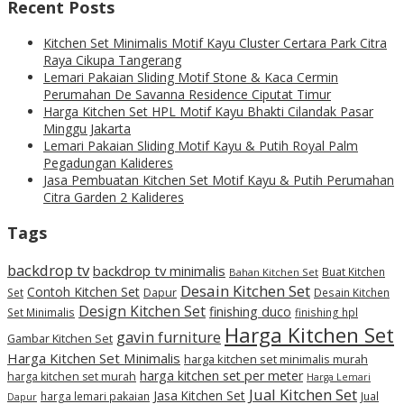
Recent Posts
Kitchen Set Minimalis Motif Kayu Cluster Certara Park Citra
Raya Cikupa Tangerang
Lemari Pakaian Sliding Motif Stone & Kaca Cermin
Perumahan De Savanna Residence Ciputat Timur
Harga Kitchen Set HPL Motif Kayu Bhakti Cilandak Pasar
Minggu Jakarta
Lemari Pakaian Sliding Motif Kayu & Putih Royal Palm
Pegadungan Kalideres
Jasa Pembuatan Kitchen Set Motif Kayu & Putih Perumahan
Citra Garden 2 Kalideres
Tags
backdrop tv
backdrop tv minimalis
Buat Kitchen
Bahan Kitchen Set
Desain Kitchen Set
Contoh Kitchen Set
Set
Dapur
Desain Kitchen
Design Kitchen Set
finishing duco
Set Minimalis
finishing hpl
Harga Kitchen Set
gavin furniture
Gambar Kitchen Set
Harga Kitchen Set Minimalis
harga kitchen set minimalis murah
harga kitchen set per meter
harga kitchen set murah
Harga Lemari
Jual Kitchen Set
Jasa Kitchen Set
harga lemari pakaian
Jual
Dapur