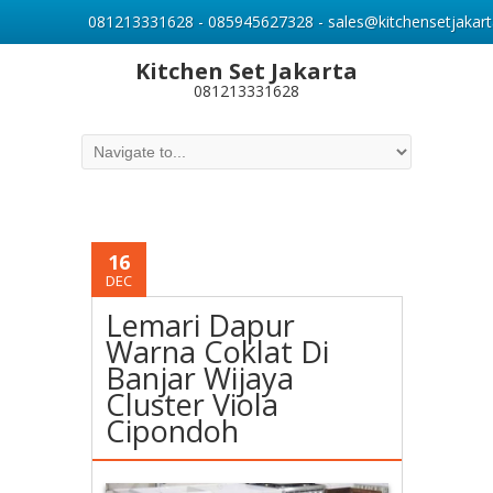
081213331628 - 085945627328 - sales@kitchensetjakart
Kitchen Set Jakarta
081213331628
16
DEC
Lemari Dapur
Warna Coklat Di
Banjar Wijaya
Cluster Viola
Cipondoh