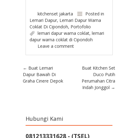
kitchenset jakarta
Posted in
Lemari Dapur
,
Lemari Dapur Warna
Coklat Di Cipondoh
,
Portofolio
lemari dapur warna coklat
,
lemari
dapur warna coklat di Cipondoh
Leave a comment
Post navigation
←
Buat Lemari
Buat Kitchen Set
Dapur Bawah Di
Duco Putih
Graha Cinere Depok
Perumahan Citra
Indah Jonggol
→
Hubungi Kami
081213331628 - (TSEL)