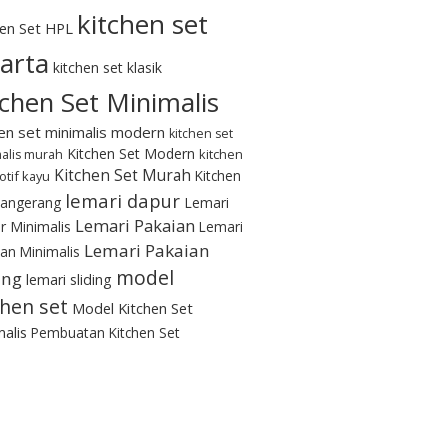
kitchen set
hen Set HPL
karta
kitchen set klasik
tchen Set Minimalis
hen set minimalis modern
kitchen set
Kitchen Set Modern
kitchen
alis murah
Kitchen Set Murah
Kitchen
otif kayu
lemari dapur
Tangerang
Lemari
Lemari Pakaian
r Minimalis
Lemari
Lemari Pakaian
an Minimalis
model
ing
lemari sliding
chen set
Model Kitchen Set
alis
Pembuatan Kitchen Set