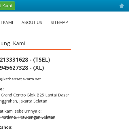
i Kami
I KAMI
ABOUT US
SITEMAP
ungi Kami
213331628 - (TSEL)
945627328 - (XL)
@kitchensetjakarta.net
e:
 Grand Centro Blok B25 Lantai Dasar
nggrahan, Jakarta Selatan
at kami sebelumnya di:
n Perdana, Petukangan Selatan
kshop: