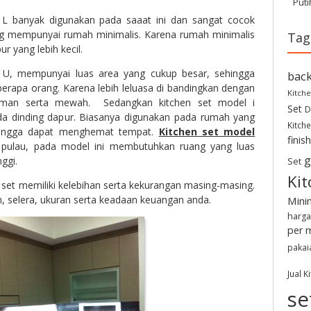
Puti
 L banyak digunakan pada saaat ini dan sangat cocok
ng mempunyai rumah minimalis. Karena rumah minimalis
Tag
 yang lebih kecil.
 U, mempunyai luas area yang cukup besar, sehingga
back
erapa orang. Karena lebih leluasa di bandingkan dengan
Kitche
aman serta mewah. Sedangkan kitchen set model i
Set
D
ada dinding dapur. Biasanya digunakan pada rumah yang
Kitche
ehingga dapat menghemat tempat.
Kitchen set model
finis
ti pulau, pada model ini membutuhkan ruang yang luas
g
ggi.
Set
Kit
n set memiliki kelebihan serta kekurangan masing-masing.
n, selera, ukuran serta keadaan keuangan anda.
Mini
harga
per 
pakai
Jual K
se