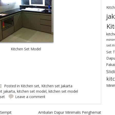
Kitc
ja
Ki
kitc
minim
set m
Kitchen Set Model
Set 
Dapu
Pakai
Slid
kit
Minim
Posted in
Kitchen set
,
Kitchen set Jakarta
et jakarta
,
kitchen set model
,
kitchen set model
set
Leave a comment
 Sempit
Ambalan Dapur Minimalis Penghemat