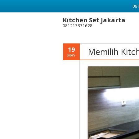
081
Kitchen Set Jakarta
081213331628
19
Memilih Kitc
MAY