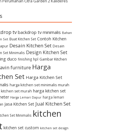
h Perumahan Citra Garden 2 Kalideres
s
drop tv
backdrop tv minimalis
Bahan
Contoh Kitchen
Buat Kitchen Set
n Set
Desain Kitchen Set
apur
Desain
Design Kitchen Set
n Set Minimalis
hing duco
Gambar Kitchen
finishing hpl
Harga
avin furniture
chen Set
Harga Kitchen Set
malis
harga kitchen set minimalis murah
harga kitchen set
 kitchen set murah
meter
harga lemari
Harga Lemari Dapur
Jual Kitchen Set
Jasa Kitchen Set
an
kitchen
itchen Set Minimalis
t
kitchen set custom
kitchen set design