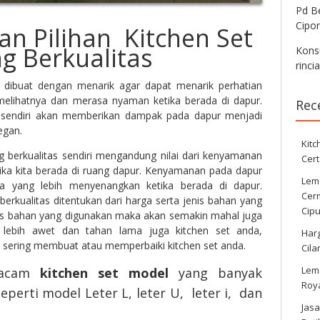
Pd Be
Cipo
n Pilihan Kitchen Set
g Berkualitas
Konsu
rinci
s dibuat dengan menarik agar dapat menarik perhatian
melihatnya dan merasa nyaman ketika berada di dapur.
Rec
 sendiri akan memberikan dampak pada dapur menjadi
legan.
Kitc
 berkualitas sendiri mengandung nilai dari kenyamanan
Cert
ketika kita berada di ruang dapur. Kenyamanan pada dapur
Lema
 yang lebih menyenangkan ketika berada di dapur.
Cer
erkualitas ditentukan dari harga serta jenis bahan yang
Cipu
us bahan yang digunakan maka akan semakin mahal juga
lebih awet dan tahan lama juga kitchen set anda,
Harg
u sering membuat atau memperbaiki kitchen set anda.
Cila
Lema
macam
kitchen set model
yang banyak
Roy
eperti model Leter L, leter U, leter i, dan
Jasa