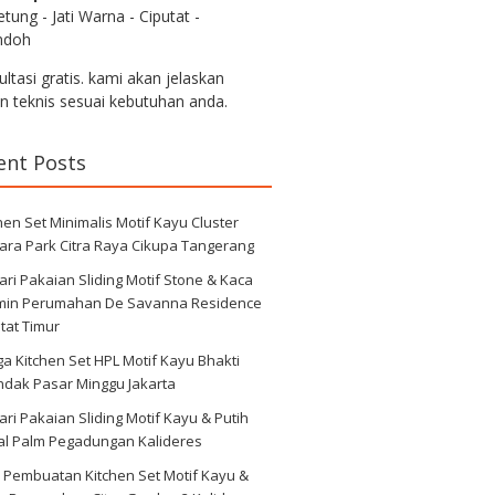
tung - Jati Warna - Ciputat -
ndoh
ltasi gratis. kami akan jelaskan
an teknis sesuai kebutuhan anda.
ent Posts
hen Set Minimalis Motif Kayu Cluster
ara Park Citra Raya Cikupa Tangerang
ri Pakaian Sliding Motif Stone & Kaca
min Perumahan De Savanna Residence
tat Timur
a Kitchen Set HPL Motif Kayu Bhakti
ndak Pasar Minggu Jakarta
ri Pakaian Sliding Motif Kayu & Putih
al Palm Pegadungan Kalideres
 Pembuatan Kitchen Set Motif Kayu &