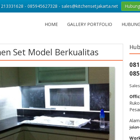
213331628 - 085945627328 - sales@kitchensetjakarta.net
Hubung
HOME
GALLERY PORTFOLIO
HUBUNG
Hub
hen Set Model Berkualitas
081
085
Sales
Offic
Ruko
Pesa
Alam
Jala
Wor