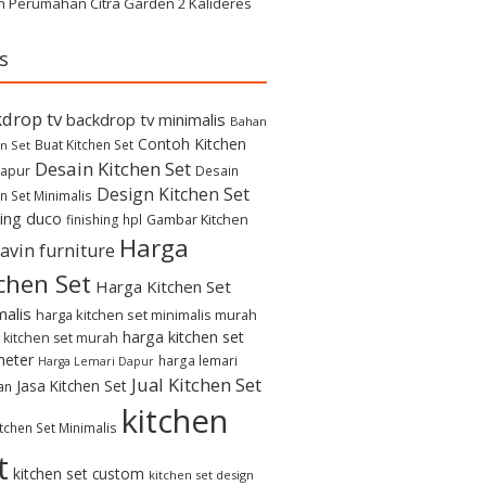
h Perumahan Citra Garden 2 Kalideres
s
drop tv
backdrop tv minimalis
Bahan
Contoh Kitchen
Buat Kitchen Set
n Set
Desain Kitchen Set
apur
Desain
Design Kitchen Set
n Set Minimalis
hing duco
Gambar Kitchen
finishing hpl
Harga
avin furniture
chen Set
Harga Kitchen Set
malis
harga kitchen set minimalis murah
harga kitchen set
 kitchen set murah
meter
harga lemari
Harga Lemari Dapur
Jual Kitchen Set
Jasa Kitchen Set
an
kitchen
itchen Set Minimalis
t
kitchen set custom
kitchen set design