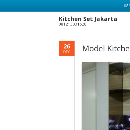
081
Kitchen Set Jakarta
081213331628
26
Model Kitche
DEC