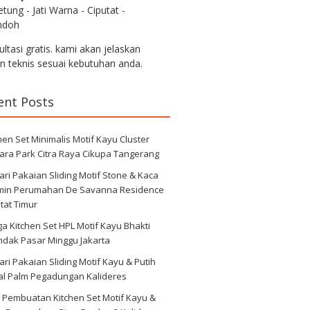
tung - Jati Warna - Ciputat -
ndoh
ltasi gratis. kami akan jelaskan
an teknis sesuai kebutuhan anda.
ent Posts
hen Set Minimalis Motif Kayu Cluster
ara Park Citra Raya Cikupa Tangerang
ri Pakaian Sliding Motif Stone & Kaca
min Perumahan De Savanna Residence
tat Timur
a Kitchen Set HPL Motif Kayu Bhakti
ndak Pasar Minggu Jakarta
ri Pakaian Sliding Motif Kayu & Putih
al Palm Pegadungan Kalideres
 Pembuatan Kitchen Set Motif Kayu &