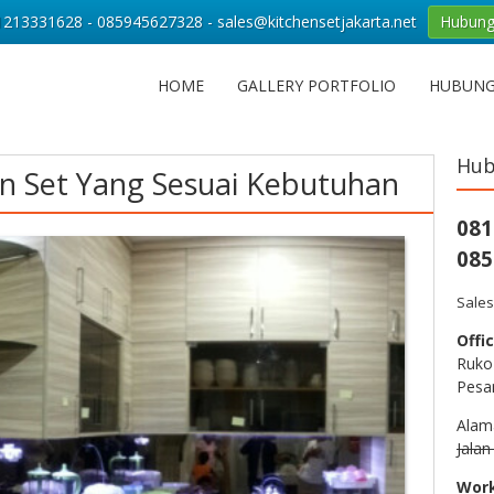
213331628 - 085945627328 - sales@kitchensetjakarta.net
Hubung
HOME
GALLERY PORTFOLIO
HUBUNG
Hub
n Set Yang Sesuai Kebutuhan
081
085
Sales
Offic
Ruko
Pesa
Alam
Jala
Wor