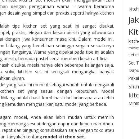
bahan dengan penggunaan warna – warna beraroma
Kitc
gan desain yang simpel dan praktis seperti halnya kitchen
ja
dalah tipe kitchen set yang saat ini sangat disukai.
Ki
mpel, praktis, elegan dan kesan bersih yang ditawarkan
i dengan jiwa konsumen masa kini. Dalam model ini,
kitc
an bidang yang berlebihan sehingga segala sesuatunya
minim
gan fungsinya. Warna yang dipakai pada tipe ini adalah
set m
 bersih, bernada pastel serta memberi kesan artificial.
Set 
 masih disukai, meski hanya oleh beberapa kalangan saja.
Dapu
solid, kitchen set ini seringkali mengangkat banyak
Pakai
ahkan ukiran.
el yang satu ini muncul sebagai wadah untuk mengakali
Slid
kitchen set yang sesuai dengan kebutuhan. Model
kit
ibilang adalah hasil kombinasi dari beberapa atau lebih
Minim
ang kemudian menghasilkan satu model yang berbeda.
agam model, Anda akan lebih mudah untuk memilih
 yang memang sesuai dengan dapur dan kebutuhan Anda.
in repot dan bingung konsultasikan saja dengan toko atau
dan tanyakan tentang
model kitchen set
.