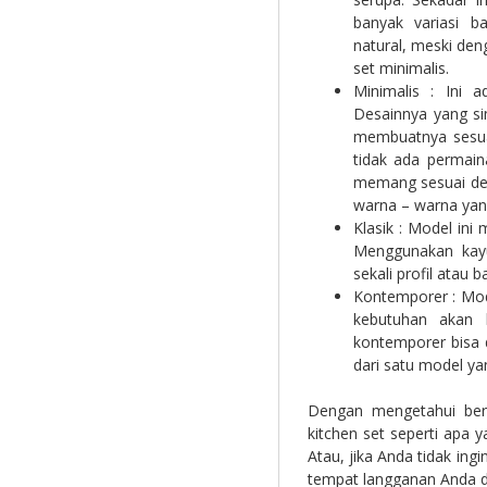
banyak variasi 
natural, meski den
set minimalis.
Minimalis : Ini a
Desainnya yang si
membuatnya sesua
tidak ada permain
memang sesuai den
warna – warna yang
Klasik : Model ini
Menggunakan kayu 
sekali profil atau b
Kontemporer : Mod
kebutuhan akan 
kontemporer bisa d
dari satu model y
Dengan mengetahui ber
kitchen set seperti apa
Atau, jika Anda tidak ing
tempat langganan Anda 