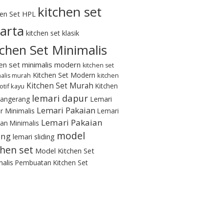
kitchen set
hen Set HPL
karta
kitchen set klasik
tchen Set Minimalis
hen set minimalis modern
kitchen set
Kitchen Set Modern
kitchen
alis murah
Kitchen Set Murah
Kitchen
otif kayu
lemari dapur
Tangerang
Lemari
Lemari Pakaian
r Minimalis
Lemari
Lemari Pakaian
an Minimalis
model
ing
lemari sliding
chen set
Model Kitchen Set
alis
Pembuatan Kitchen Set