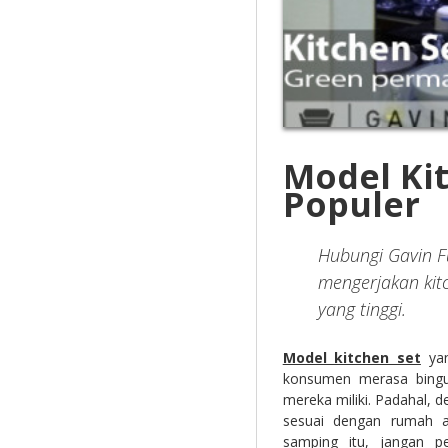
Model Ki
Populer
Hubungi Gavin Fu
mengerjakan kit
yang tinggi.
Model kitchen set
ya
konsumen merasa bingun
mereka miliki. Padahal, d
sesuai dengan rumah a
samping itu, jangan p