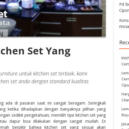
Pd Be
Cipo
Konsu
rinci
Rec
tchen Set Yang
Kitc
Cert
rniture untuk kitchen set terbaik. kami
Lema
Cer
chen set anda dengan standard kualitas
Cipu
Harg
Cila
ng ada di pasaran saat ini sangat beragam. Seringkali
Lema
g ketika dihadapkan dengan banyaknya pilihan yang
Roy
engan sedikit pengetahuan, memilih tipe kitchen set yang
tau dapur bisa dilakukan dengan sangat mudah. Di
Jasa
ernah berpikir bahwa kitchen set yang sesuai akan