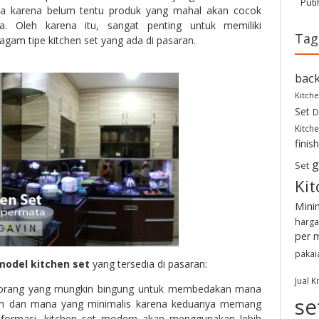
Puti
a karena belum tentu produk yang mahal akan cocok
. Oleh karena itu, sangat penting untuk memiliki
Tag
gam tipe kitchen set yang ada di pasaran.
back
Kitche
Set
D
Kitche
finis
g
Set
Kit
Mini
harga
per 
pakai
model kitchen set
yang tersedia di pasaran:
Jual K
orang yang mungkin bingung untuk membedakan mana
se
rn dan mana yang minimalis karena keduanya memang
nformasi, kitchen set modern akan menggunakan lebih