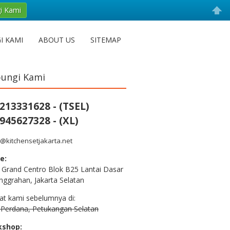
i Kami
I KAMI
ABOUT US
SITEMAP
ungi Kami
213331628 - (TSEL)
945627328 - (XL)
@kitchensetjakarta.net
e:
 Grand Centro Blok B25 Lantai Dasar
nggrahan, Jakarta Selatan
at kami sebelumnya di:
n Perdana, Petukangan Selatan
kshop: