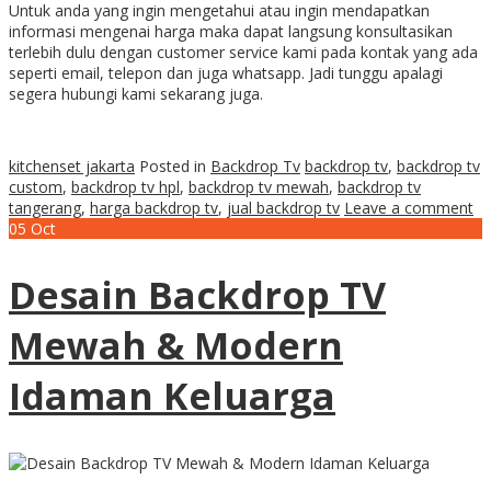
Untuk anda yang ingin mengetahui atau ingin mendapatkan
informasi mengenai harga maka dapat langsung konsultasikan
terlebih dulu dengan customer service kami pada kontak yang ada
seperti email, telepon dan juga whatsapp. Jadi tunggu apalagi
segera hubungi kami sekarang juga.
kitchenset jakarta
Posted in
Backdrop Tv
backdrop tv
,
backdrop tv
custom
,
backdrop tv hpl
,
backdrop tv mewah
,
backdrop tv
tangerang
,
harga backdrop tv
,
jual backdrop tv
Leave a comment
05
Oct
Desain Backdrop TV
Mewah & Modern
Idaman Keluarga