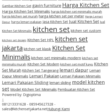
Harga Kitchen Set
gavin furniture
Gambar Kitchen Set
Harga Kitchen Set Minimalis
harga kitchen set minimalis murah
harga kitchen set per meter
harga kitchen set murah
Harga Lemari
Jual Kitchen Set
Jasa Kitchen Set
harga lemari pakaian
Jual
Dapur
kitchen set
kitchen set custom
Kitchen Set Minimalis
kitchen set
Kitchen Set HPL
kitchen set design
jakarta
Kitchen Set
kitchen set klasik
Minimalis
kitchen set minimalis modern
kitchen set
Kitchen
Kitchen Set Modern
kitchen set motif kayu
minimalis murah
lemari dapur
Set Murah
Kitchen Set Tangerang
Lemari
Lemari Pakaian
Dapur Minimalis
Lemari Pakaian Minimalis
model kitchen
Lemari Pakaian Sliding
lemari sliding
set
Model Kitchen Set Minimalis
Pembuatan Kitchen Set
Powered by: Digioptima
↑
081213331628 - 085945627328 -
sales@kitchensetjakarta.net
Hubungi Kami