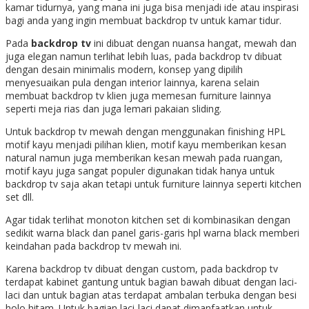
kamar tidurnya, yang mana ini juga bisa menjadi ide atau inspirasi
bagi anda yang ingin membuat backdrop tv untuk kamar tidur.
Pada
backdrop tv
i
ni dibuat dengan nuansa hangat, mewah dan
juga elegan namun terlihat lebih luas, pada backdrop tv dibuat
dengan desain minimalis modern, konsep yang dipilih
menyesuaikan pula dengan interior lainnya, karena selain
membuat backdrop tv klien juga memesan furniture lainnya
seperti meja rias dan juga lemari pakaian sliding.
Untuk backdrop tv mewah dengan menggunakan finishing HPL
motif kayu menjadi pilihan klien, motif kayu memberikan kesan
natural namun juga memberikan kesan mewah pada ruangan,
motif kayu juga sangat populer digunakan tidak hanya untuk
backdrop tv saja akan tetapi untuk furniture lainnya seperti kitchen
set dll.
Agar tidak terlihat monoton kitchen set di kombinasikan dengan
sedikit warna black dan panel garis-garis hpl warna black memberi
keindahan pada backdrop tv mewah ini.
Karena backdrop tv dibuat dengan custom, pada backdrop tv
terdapat kabinet gantung untuk bagian bawah dibuat dengan laci-
laci dan untuk bagian atas terdapat ambalan terbuka dengan besi
holo hitam. Untuk bagian laci-laci dapat dimanfaatkan untuk