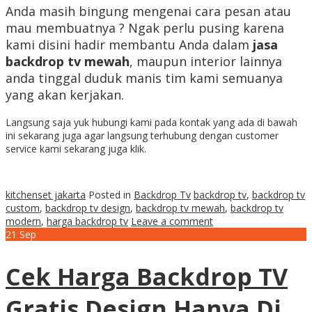
Anda masih bingung mengenai cara pesan atau
mau membuatnya ? Ngak perlu pusing karena
kami disini hadir membantu Anda dalam
jasa
backdrop tv mewah
, maupun interior lainnya
anda tinggal duduk manis tim kami semuanya
yang akan kerjakan.
Langsung saja yuk hubungi kami pada kontak yang ada di bawah
ini sekarang juga agar langsung terhubung dengan customer
service kami sekarang juga klik.
kitchenset jakarta
Posted in
Backdrop Tv
backdrop tv
,
backdrop tv
custom
,
backdrop tv design
,
backdrop tv mewah
,
backdrop tv
modern
,
harga backdrop tv
Leave a comment
21
Sep
Cek Harga Backdrop TV
Gratis Design Hanya Di