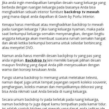
Jika anda ingin mendapatkan tampilan desain ruang keluarga yang
berbeda dengan ruangan keluarga pada biasanya Anda bisa
menghadirkan sebuah interior furniture
backdrop tv mewah
yang mana dapat anda dapatkan di Gavin by Portu Interior.
Kenapa harus membuat atau menghadirkan backdrop tv mewah
pada ruangan keluarga ? Jika ruang keluarga nyaman, maka pada
saat berkumpul keluarga semakin menyenangkan, dengan begitu
anggota keluarga akan membuat suasana rumah semakin hangat
dan akrab ketika berkumpul bersama untuk sekedar berbincang
atau menyetel DVD.
Namun anda harus memilih desain backjdrop tv yang pas yang
anda inginkan.
Backdrop tv
kini memiliki banyak pilihan desain
maupun finishing yang dapat Anda pilih menyesuaikan dengan
warna dan konsep kesukaan Anda.
Fungsi utama backdrop tv memang untuk meletakan televisi,
namun dapat juga untuk tempat pajangan seperti koleksi souvenir,
penghargaan, koleksi mainan dan menjadikannya dekorasi yang
bisa Anda nikmati saat Anda berada di ruang keluarga.
Secara umum backdrop tv pada terletak pada ruang keluarga,
namun backdrop tv juga dapat kamu tempatkan pada kamar tidur.
Ini adalah contoh kitchen set mewah yang dapat anda jadikan ide