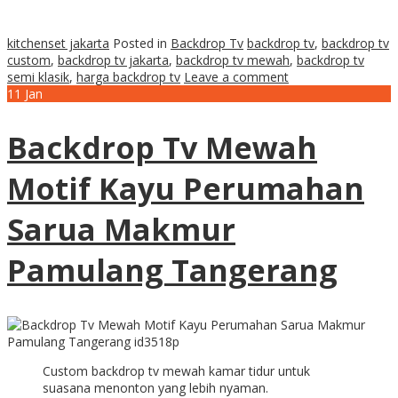
kitchenset jakarta
Posted in
Backdrop Tv
backdrop tv
,
backdrop tv
custom
,
backdrop tv jakarta
,
backdrop tv mewah
,
backdrop tv
semi klasik
,
harga backdrop tv
Leave a comment
11
Jan
Backdrop Tv Mewah
Motif Kayu Perumahan
Sarua Makmur
Pamulang Tangerang
Custom backdrop tv mewah kamar tidur untuk
suasana menonton yang lebih nyaman.