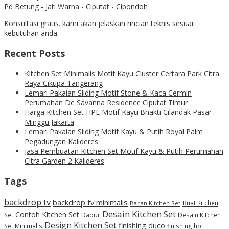
Pd Betung - Jati Warna - Ciputat - Cipondoh
Konsultasi gratis. kami akan jelaskan rincian teknis sesuai
kebutuhan anda.
Recent Posts
Kitchen Set Minimalis Motif Kayu Cluster Certara Park Citra
Raya Cikupa Tangerang
Lemari Pakaian Sliding Motif Stone & Kaca Cermin
Perumahan De Savanna Residence Ciputat Timur
Harga Kitchen Set HPL Motif Kayu Bhakti Cilandak Pasar
Minggu Jakarta
Lemari Pakaian Sliding Motif Kayu & Putih Royal Palm
Pegadungan Kalideres
Jasa Pembuatan Kitchen Set Motif Kayu & Putih Perumahan
Citra Garden 2 Kalideres
Tags
backdrop tv
backdrop tv minimalis
Buat Kitchen
Bahan Kitchen Set
Desain Kitchen Set
Contoh Kitchen Set
Set
Dapur
Desain Kitchen
Design Kitchen Set
finishing duco
Set Minimalis
finishing hpl