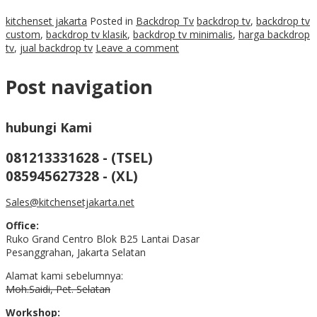
kitchenset jakarta
Posted in
Backdrop Tv
backdrop tv
,
backdrop tv
custom
,
backdrop tv klasik
,
backdrop tv minimalis
,
harga backdrop
tv
,
jual backdrop tv
Leave a comment
Post navigation
hubungi Kami
081213331628 - (TSEL)
085945627328 - (XL)
Sales@kitchensetjakarta.net
Office:
Ruko Grand Centro Blok B25 Lantai Dasar
Pesanggrahan, Jakarta Selatan
Alamat kami sebelumnya:
Moh.Saidi, Pet. Selatan
Workshop: