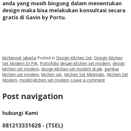
anda yang masih bingung dalam menentukan
design maka bisa melakukan konsultasi secara
gratis di Gavin by Portu.
kitchenset jakarta
Posted in
Design Kitchen Set
,
Design Kitchen
Set Modern Di PIK
,
Portofolio
desain kitchen set modern
,
design
kitchen set modern
,
design kitchen set modern di pik
,
gambar
kitchen set modern
,
kitchen set
,
Kitchen Set Minimalis
,
Kitchen Set
Modern
,
model kitchen set modern
Leave a comment
Post navigation
hubungi Kami
081213331628 - (TSEL)