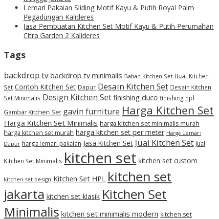
Lemari Pakaian Sliding Motif Kayu & Putih Royal Palm
Pegadungan Kalideres
Jasa Pembuatan Kitchen Set Motif Kayu & Putih Perumahan
Citra Garden 2 Kalideres
Tags
backdrop tv
backdrop tv minimalis
Buat Kitchen
Bahan Kitchen Set
Desain Kitchen Set
Contoh Kitchen Set
Set
Dapur
Desain Kitchen
Design Kitchen Set
finishing duco
Set Minimalis
finishing hpl
Harga Kitchen Set
gavin furniture
Gambar Kitchen Set
Harga Kitchen Set Minimalis
harga kitchen set minimalis murah
harga kitchen set per meter
harga kitchen set murah
Harga Lemari
Jual Kitchen Set
Jasa Kitchen Set
harga lemari pakaian
Jual
Dapur
kitchen set
kitchen set custom
Kitchen Set Minimalis
kitchen set
Kitchen Set HPL
kitchen set design
jakarta
Kitchen Set
kitchen set klasik
Minimalis
kitchen set minimalis modern
kitchen set