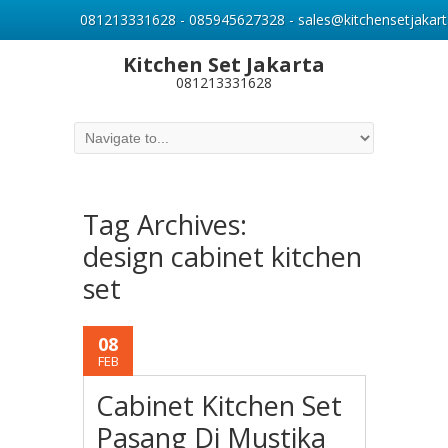
081213331628 - 085945627328 - sales@kitchensetjakart
Kitchen Set Jakarta
081213331628
Tag Archives:
design cabinet kitchen
set
08
FEB
Cabinet Kitchen Set
Pasang Di Mustika