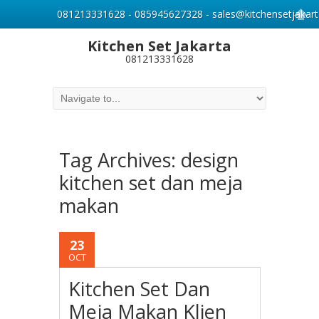
081213331628 - 085945627328 - sales@kitchensetjakart
Kitchen Set Jakarta
081213331628
Tag Archives:
design
kitchen set dan meja
makan
23
OCT
Kitchen Set Dan
Meja Makan Klien