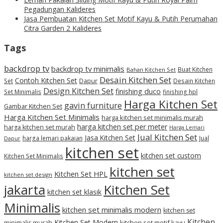
Pegadungan Kalideres
Jasa Pembuatan Kitchen Set Motif Kayu & Putih Perumahan
Citra Garden 2 Kalideres
Tags
backdrop tv
backdrop tv minimalis
Buat Kitchen
Bahan Kitchen Set
Desain Kitchen Set
Contoh Kitchen Set
Set
Dapur
Desain Kitchen
Design Kitchen Set
finishing duco
Set Minimalis
finishing hpl
Harga Kitchen Set
gavin furniture
Gambar Kitchen Set
Harga Kitchen Set Minimalis
harga kitchen set minimalis murah
harga kitchen set per meter
harga kitchen set murah
Harga Lemari
Jual Kitchen Set
Jasa Kitchen Set
harga lemari pakaian
Jual
Dapur
kitchen set
kitchen set custom
Kitchen Set Minimalis
kitchen set
Kitchen Set HPL
kitchen set design
jakarta
Kitchen Set
kitchen set klasik
Minimalis
kitchen set minimalis modern
kitchen set
Kitchen
Kitchen Set Modern
kitchen set motif kayu
minimalis murah