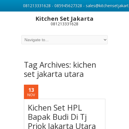
081213331628 - 085945627328 - sales@kitchensetjakart
Kitchen Set Jakarta
081213331628
Tag Archives:
kichen
set jakarta utara
13
NOV
Kichen Set HPL
Bapak Budi Di Tj
Priok Jakarta Utara