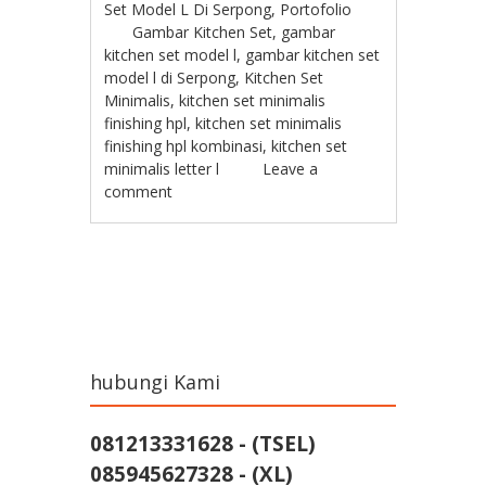
Set Model L Di Serpong
,
Portofolio
Gambar Kitchen Set
,
gambar
kitchen set model l
,
gambar kitchen set
model l di Serpong
,
Kitchen Set
Minimalis
,
kitchen set minimalis
finishing hpl
,
kitchen set minimalis
finishing hpl kombinasi
,
kitchen set
minimalis letter l
Leave a
comment
Post navigation
hubungi Kami
081213331628 - (TSEL)
085945627328 - (XL)