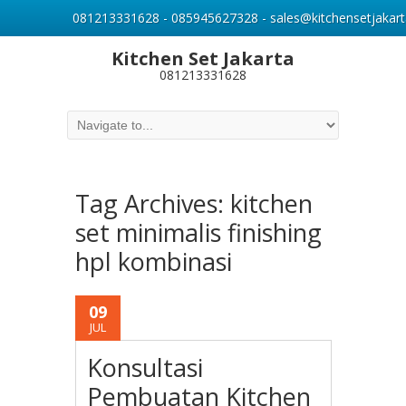
081213331628 - 085945627328 - sales@kitchensetjakart
Kitchen Set Jakarta
081213331628
Tag Archives:
kitchen
set minimalis finishing
hpl kombinasi
09
JUL
Konsultasi
Pembuatan Kitchen