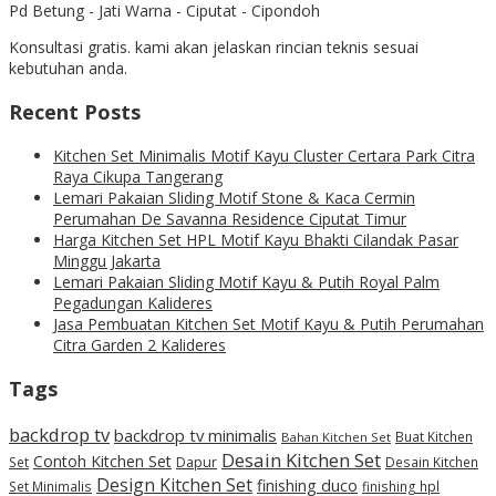
Pd Betung - Jati Warna - Ciputat - Cipondoh
Konsultasi gratis. kami akan jelaskan rincian teknis sesuai
kebutuhan anda.
Recent Posts
Kitchen Set Minimalis Motif Kayu Cluster Certara Park Citra
Raya Cikupa Tangerang
Lemari Pakaian Sliding Motif Stone & Kaca Cermin
Perumahan De Savanna Residence Ciputat Timur
Harga Kitchen Set HPL Motif Kayu Bhakti Cilandak Pasar
Minggu Jakarta
Lemari Pakaian Sliding Motif Kayu & Putih Royal Palm
Pegadungan Kalideres
Jasa Pembuatan Kitchen Set Motif Kayu & Putih Perumahan
Citra Garden 2 Kalideres
Tags
backdrop tv
backdrop tv minimalis
Buat Kitchen
Bahan Kitchen Set
Desain Kitchen Set
Contoh Kitchen Set
Set
Dapur
Desain Kitchen
Design Kitchen Set
finishing duco
Set Minimalis
finishing hpl