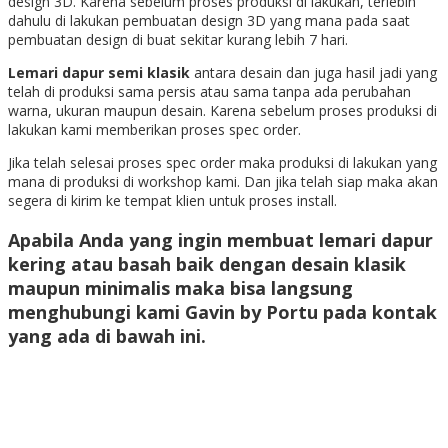
design 3D. Karena sebelum proses produksi di lakukan, terlebih
dahulu di lakukan pembuatan design 3D yang mana pada saat
pembuatan design di buat sekitar kurang lebih 7 hari.
Lemari dapur semi klasik
antara desain dan juga hasil jadi yang
telah di produksi sama persis atau sama tanpa ada perubahan
warna, ukuran maupun desain. Karena sebelum proses produksi di
lakukan kami memberikan proses spec order.
Jika telah selesai proses spec order maka produksi di lakukan yang
mana di produksi di workshop kami. Dan jika telah siap maka akan
segera di kirim ke tempat klien untuk proses install.
Apabila Anda yang ingin membuat
lemari dapur
kering
atau basah baik dengan desain klasik
maupun minimalis maka bisa langsung
menghubungi kami Gavin by Portu pada kontak
yang ada di bawah ini.