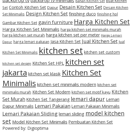
backdrop tv
backdrop tv minimalis
Buat Kitchen
Bahan Kitchen Set
Desain Kitchen Set
Contoh Kitchen Set
Set
Dapur
Desain Kitchen
Design Kitchen Set
finishing duco
Set Minimalis
finishing hpl
Harga Kitchen Set
gavin furniture
Gambar Kitchen Set
Harga Kitchen Set Minimalis
harga kitchen set minimalis murah
harga kitchen set per meter
harga kitchen set murah
Harga Lemari
Jual Kitchen Set
Jasa Kitchen Set
harga lemari pakaian
Jual
Dapur
kitchen set
kitchen set custom
Kitchen Set Minimalis
kitchen set
Kitchen Set HPL
kitchen set design
jakarta
Kitchen Set
kitchen set klasik
Minimalis
kitchen set minimalis modern
kitchen set
Kitchen
Kitchen Set Modern
kitchen set motif kayu
minimalis murah
lemari dapur
Set Murah
Kitchen Set Tangerang
Lemari
Lemari Pakaian
Dapur Minimalis
Lemari Pakaian Minimalis
model kitchen
Lemari Pakaian Sliding
lemari sliding
set
Model Kitchen Set Minimalis
Pembuatan Kitchen Set
Powered by: Digioptima