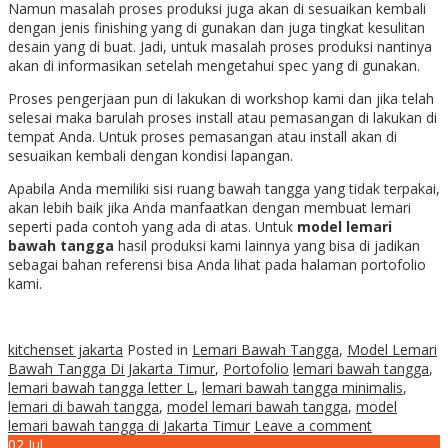
Namun masalah proses produksi juga akan di sesuaikan kembali
dengan jenis finishing yang di gunakan dan juga tingkat kesulitan
desain yang di buat. Jadi, untuk masalah proses produksi nantinya
akan di informasikan setelah mengetahui spec yang di gunakan.
Proses pengerjaan pun di lakukan di workshop kami dan jika telah
selesai maka barulah proses install atau pemasangan di lakukan di
tempat Anda. Untuk proses pemasangan atau install akan di
sesuaikan kembali dengan kondisi lapangan.
Apabila Anda memiliki sisi ruang bawah tangga yang tidak terpakai,
akan lebih baik jika Anda manfaatkan dengan membuat lemari
seperti pada contoh yang ada di atas. Untuk
model lemari
bawah tangga
hasil produksi kami lainnya yang bisa di jadikan
sebagai bahan referensi bisa Anda lihat pada halaman portofolio
kami.
kitchenset jakarta
Posted in
Lemari Bawah Tangga
,
Model Lemari
Bawah Tangga Di Jakarta Timur
,
Portofolio
lemari bawah tangga
,
lemari bawah tangga letter L
,
lemari bawah tangga minimalis
,
lemari di bawah tangga
,
model lemari bawah tangga
,
model
lemari bawah tangga di Jakarta Timur
Leave a comment
02
Jul