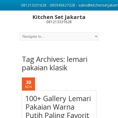
081213331628 - 085945627328 - sales@kitchensetjakart
Kitchen Set Jakarta
081213331628
Tag Archives:
lemari
pakaian klasik
30
NOV
100+ Gallery Lemari
Pakaian Warna
Putih Paling Favorit