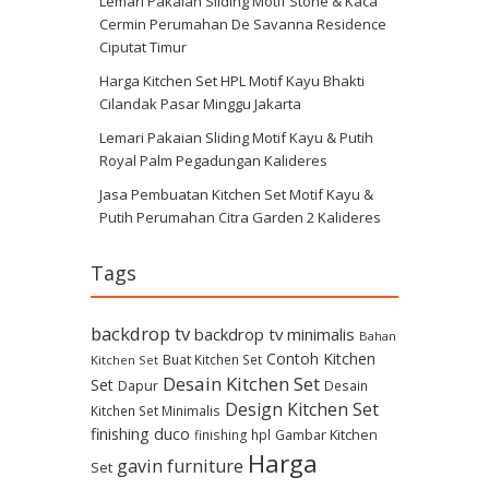
Lemari Pakaian Sliding Motif Stone & Kaca
Cermin Perumahan De Savanna Residence
Ciputat Timur
Harga Kitchen Set HPL Motif Kayu Bhakti
Cilandak Pasar Minggu Jakarta
Lemari Pakaian Sliding Motif Kayu & Putih
Royal Palm Pegadungan Kalideres
Jasa Pembuatan Kitchen Set Motif Kayu &
Putih Perumahan Citra Garden 2 Kalideres
Tags
backdrop tv
backdrop tv minimalis
Bahan
Contoh Kitchen
Buat Kitchen Set
Kitchen Set
Desain Kitchen Set
Set
Dapur
Desain
Design Kitchen Set
Kitchen Set Minimalis
finishing duco
Gambar Kitchen
finishing hpl
Harga
gavin furniture
Set