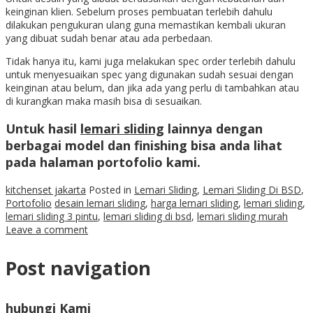
keinginan klien. Sebelum proses pembuatan terlebih dahulu
dilakukan pengukuran ulang guna memastikan kembali ukuran
yang dibuat sudah benar atau ada perbedaan.
Tidak hanya itu, kami juga melakukan spec order terlebih dahulu
untuk menyesuaikan spec yang digunakan sudah sesuai dengan
keinginan atau belum, dan jika ada yang perlu di tambahkan atau
di kurangkan maka masih bisa di sesuaikan.
Untuk hasil
lemari sliding
lainnya dengan
berbagai model dan finishing bisa anda lihat
pada halaman portofolio kami.
kitchenset jakarta
Posted in
Lemari Sliding
,
Lemari Sliding Di BSD
,
Portofolio
desain lemari sliding
,
harga lemari sliding
,
lemari sliding
,
lemari sliding 3 pintu
,
lemari sliding di bsd
,
lemari sliding murah
Leave a comment
Post navigation
hubungi Kami