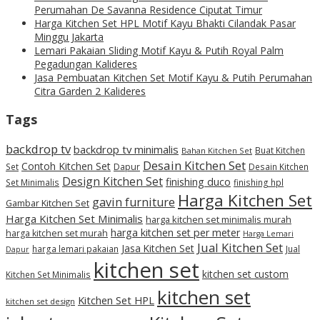
Perumahan De Savanna Residence Ciputat Timur
Harga Kitchen Set HPL Motif Kayu Bhakti Cilandak Pasar
Minggu Jakarta
Lemari Pakaian Sliding Motif Kayu & Putih Royal Palm
Pegadungan Kalideres
Jasa Pembuatan Kitchen Set Motif Kayu & Putih Perumahan
Citra Garden 2 Kalideres
Tags
backdrop tv
backdrop tv minimalis
Buat Kitchen
Bahan Kitchen Set
Desain Kitchen Set
Contoh Kitchen Set
Set
Dapur
Desain Kitchen
Design Kitchen Set
finishing duco
Set Minimalis
finishing hpl
Harga Kitchen Set
gavin furniture
Gambar Kitchen Set
Harga Kitchen Set Minimalis
harga kitchen set minimalis murah
harga kitchen set per meter
harga kitchen set murah
Harga Lemari
Jual Kitchen Set
Jasa Kitchen Set
harga lemari pakaian
Jual
Dapur
kitchen set
kitchen set custom
Kitchen Set Minimalis
kitchen set
Kitchen Set HPL
kitchen set design