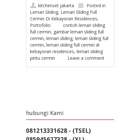
kitchenset jakarta
Posted in
Lemari Sliding
,
Lemari Sliding Full
Cermin Di Kebayoran Residences
,
Portofolio
contoh lemari sliding
full cermin
,
gambar lemari sliding full
cermin
,
lemari sliding
,
lemari sliding full
cermin
,
lemari sliding full cermin di
kebayoran residences
,
lemari sliding
pintu cermin
Leave a comment
Post navigation
hubungi Kami
081213331628 - (TSEL)
085945627328 - (XL)