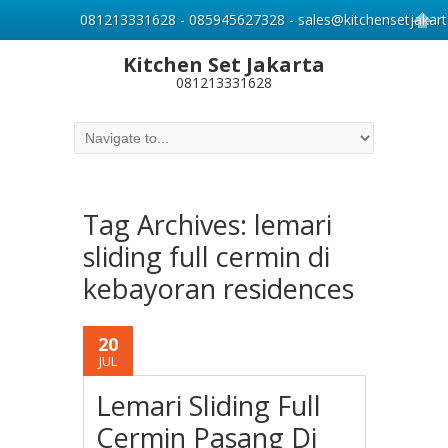
081213331628 - 085945627328 - sales@kitchensetjakart
Kitchen Set Jakarta
081213331628
Tag Archives:
lemari
sliding full cermin di
kebayoran residences
20
JUL
Lemari Sliding Full
Cermin Pasang Di