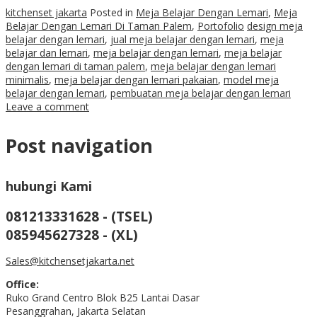
kitchenset jakarta
Posted in
Meja Belajar Dengan Lemari
,
Meja
Belajar Dengan Lemari Di Taman Palem
,
Portofolio
design meja
belajar dengan lemari
,
jual meja belajar dengan lemari
,
meja
belajar dan lemari
,
meja belajar dengan lemari
,
meja belajar
dengan lemari di taman palem
,
meja belajar dengan lemari
minimalis
,
meja belajar dengan lemari pakaian
,
model meja
belajar dengan lemari
,
pembuatan meja belajar dengan lemari
Leave a comment
Post navigation
hubungi Kami
081213331628 - (TSEL)
085945627328 - (XL)
Sales@kitchensetjakarta.net
Office:
Ruko Grand Centro Blok B25 Lantai Dasar
Pesanggrahan, Jakarta Selatan