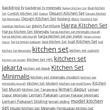
backdrop tv
backdrop tv minimalis
Buat Kitchen
Bahan Kitchen Set
Desain Kitchen Set
Contoh Kitchen Set
Set
Dapur
Desain Kitchen
Design Kitchen Set
finishing duco
Set Minimalis
finishing hpl
Harga Kitchen Set
gavin furniture
Gambar Kitchen Set
Harga Kitchen Set Minimalis
harga kitchen set minimalis murah
harga kitchen set per meter
harga kitchen set murah
Harga Lemari
Jual Kitchen Set
Jasa Kitchen Set
harga lemari pakaian
Jual
Dapur
kitchen set
kitchen set custom
Kitchen Set Minimalis
kitchen set
Kitchen Set HPL
kitchen set design
jakarta
Kitchen Set
kitchen set klasik
Minimalis
kitchen set minimalis modern
kitchen set
Kitchen
Kitchen Set Modern
kitchen set motif kayu
minimalis murah
lemari dapur
Set Murah
Kitchen Set Tangerang
Lemari
Lemari Pakaian
Dapur Minimalis
Lemari Pakaian Minimalis
model kitchen
Lemari Pakaian Sliding
lemari sliding
set
Model Kitchen Set Minimalis
Pembuatan Kitchen Set