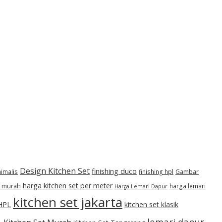
Design Kitchen Set
finishing duco
Gambar
nimalis
finishing hpl
harga kitchen set per meter
t murah
harga lemari
Harga Lemari Dapur
kitchen set jakarta
 HPL
kitchen set klasik
lemari dapur