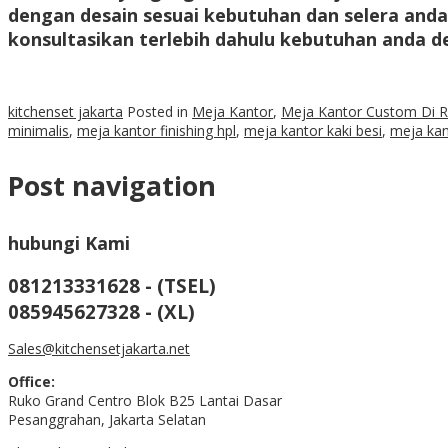
dengan desain sesuai kebutuhan dan selera and
konsultasikan terlebih dahulu kebutuhan anda 
kitchenset jakarta
Posted in
Meja Kantor
,
Meja Kantor Custom Di 
minimalis
,
meja kantor finishing hpl
,
meja kantor kaki besi
,
meja kan
Post navigation
hubungi Kami
081213331628 - (TSEL)
085945627328 - (XL)
Sales@kitchensetjakarta.net
Office:
Ruko Grand Centro Blok B25 Lantai Dasar
Pesanggrahan, Jakarta Selatan