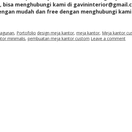
a, bisa menghubungi kami di gavininterior@gmail
dengan mudah dan free dengan menghubungi kami 
Ragunan
,
Portofolio
design meja kantor
,
meja kantor
,
Meja kantor c
tor minimalis
,
pembuatan meja kantor custom
Leave a comment