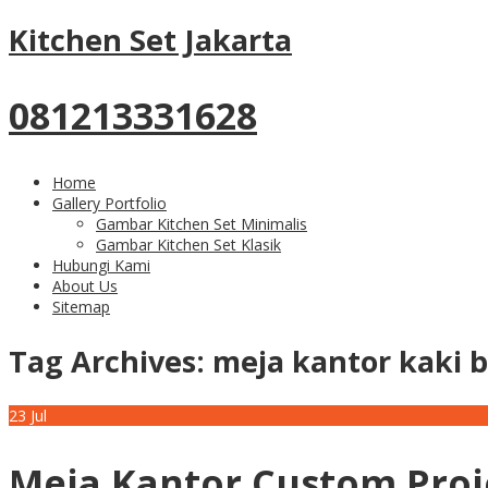
Kitchen Set Jakarta
081213331628
Home
Gallery Portfolio
Gambar Kitchen Set Minimalis
Gambar Kitchen Set Klasik
Hubungi Kami
About Us
Sitemap
Tag Archives:
meja kantor kaki b
23
Jul
Meja Kantor Custom Proj