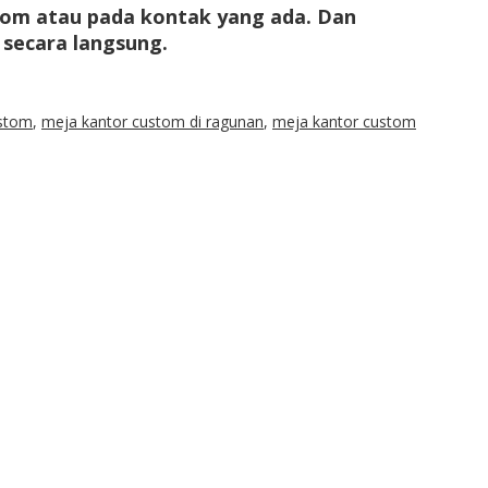
.com atau pada kontak yang ada. Dan
secara langsung.
ustom
,
meja kantor custom di ragunan
,
meja kantor custom