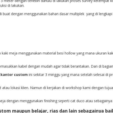
r 3 meter dengan terlebih dahulu di lakukan proses survey ketempat kl
ksi di lakukan.
a di buat dengan menggunakan bahan dasar multiplek yang di lengka
an kaki meja menggunakan material besi hollow yang mana ukuran k
masukkan kabel dengan mudah agar tidak berantakan. Dan di bagian 
 kantor custom
ini sekitar 3 minggu yang mana setelah selesai di p
 atau lokasi klien. Namun di kerjakan di workshop kami dengan tuju
meja dengan menggunakan finishing seperti cat duco atau sebagainya
ustom
maupun belajar, rias dan lain sebagainya ba