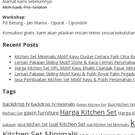
Alamat kami sebelumnya:
Moh.Saidi, Pet. Selatan
Workshop:
Pd Betung - Jati Warna - Ciputat - Cipondoh
Konsultasi gratis. kami akan jelaskan rincian teknis sesuai kebutuha
Recent Posts
Kitchen Set Minimalis Motif Kayu Cluster Certara Park Citra 
Lemari Pakaian Sliding Motif Stone & Kaca Cermin Perumaha
Harga Kitchen Set HPL Motif Kayu Bhakti Cilandak Pasar Ming
Lemari Pakaian Sliding Motif Kayu & Putih Royal Palm Pegad
Jasa Pembuatan Kitchen Set Motif Kayu & Putih Perumahan Ci
Tags
backdrop tv
backdrop tv minimalis
Buat Kitchen Set
Bahan Kitchen Set
Harga Kitchen Set
gavin furniture
Harga Ki
Kitchen Set
k
Jual Kitchen Set
Jasa Kitchen Set
pakaian
Jual Kitchen Set Minimalis
Kitchen Set Minimalis