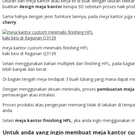
Ukuran dari meja kantor atau kerja ini di buat dengan ukuran sekita
buatkan
design meja kantor
berupa 3D sebelum proses naik produ
Sama halnya dengan jenis furniture lainnya, pada meja kantor jug
cherry
.
meja kantor custom minimalis finishing HPL
kaki besi di Ragunan Q3139
Selain menggunakan bahan multiplek dan finishing HPL, pada bagi
lebih banyak dan berat.
Di bagian tengah meja terdapat 3 buah lubang yang mana dapat me
Dengan menggunakan desain minimalis, proses
pembuatan meja
pemasangan atau instalasi.
Proses produksi atau pengerjaan memang tidak di lakukan di tempat
anda.
Selain
meja kantor finishing HPL
, jika anda ingin menggunakan 
Untuk anda yang ingin membuat
meja kantor c