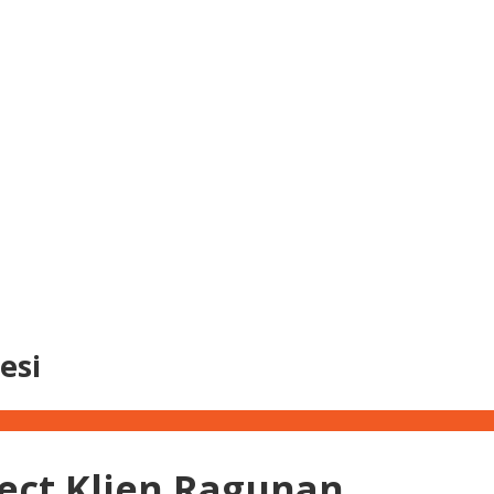
esi
ect Klien Ragunan