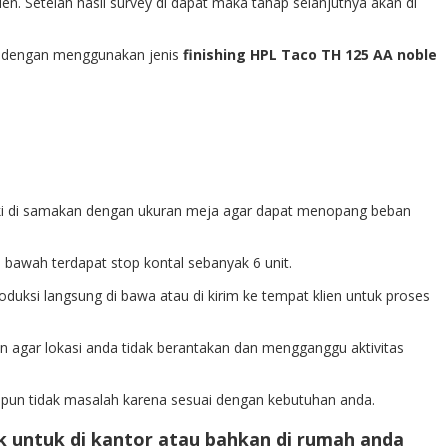
ien. Setelah hasil survey di dapat maka tahap selanjutnya akan di
pi dengan menggunakan jenis
finishing HPL Taco TH 125 AA noble
aki di samakan dengan ukuran meja agar dapat menopang beban
bawah terdapat stop kontal sebanyak 6 unit.
roduksi langsung di bawa atau di kirim ke tempat klien untuk proses
an agar lokasi anda tidak berantakan dan mengganggu aktivitas
 pun tidak masalah karena sesuai dengan kebutuhan anda.
ik untuk di kantor atau bahkan di rumah anda