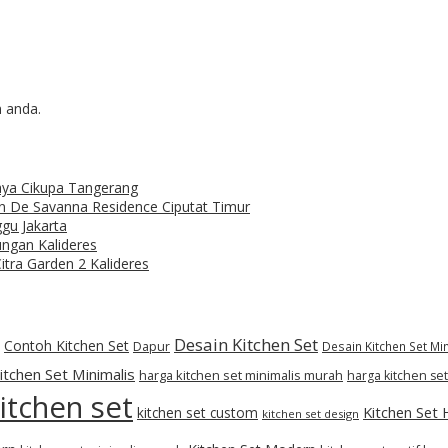
n anda.
Raya Cikupa Tangerang
n De Savanna Residence Ciputat Timur
gu Jakarta
ungan Kalideres
tra Garden 2 Kalideres
Desain Kitchen Set
Contoh Kitchen Set
Dapur
Desain Kitchen Set Mi
tchen Set Minimalis
harga kitchen set minimalis murah
harga kitchen se
itchen set
Kitchen Set
kitchen set custom
kitchen set design