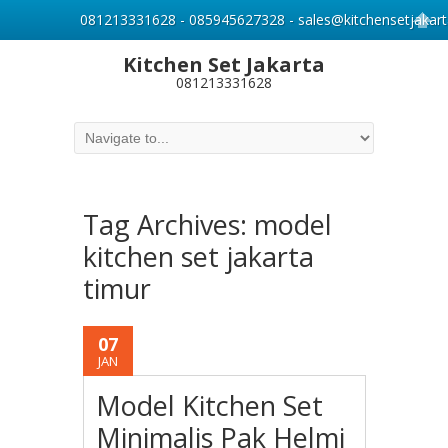
081213331628 - 085945627328 - sales@kitchensetjakart
Kitchen Set Jakarta
081213331628
Tag Archives:
model
kitchen set jakarta
timur
07
JAN
Model Kitchen Set
Minimalis Pak Helmi