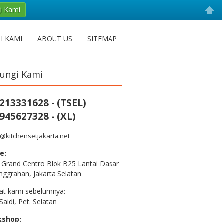
i Kami
I KAMI
ABOUT US
SITEMAP
ungi Kami
213331628 - (TSEL)
945627328 - (XL)
@kitchensetjakarta.net
e:
 Grand Centro Blok B25 Lantai Dasar
nggrahan, Jakarta Selatan
at kami sebelumnya:
aidi, Pet. Selatan
kshop: