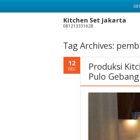
081
Kitchen Set Jakarta
081213331628
Tag Archives:
pembu
12
Produksi Kitc
DEC
Pulo Gebang