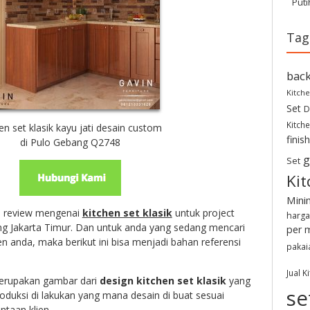
Puti
Tag
back
Kitche
Set
D
Kitche
en set klasik kayu jati desain custom
finis
di Pulo Gebang Q2748
g
Set
Kit
Mini
an review mengenai
kitchen set klasik
untuk project
harga
g Jakarta Timur. Dan untuk anda yang sedang mencari
per 
en anda, maka berikut ini bisa menjadi bahan referensi
pakai
Jual K
erupakan gambar dari
design kitchen set klasik
yang
se
oduksi di lakukan yang mana desain di buat sesuai
taan klien.