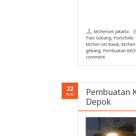
kitchenset jakarta
Pulo Gebang
,
Portofolio
kitchen set klasik
,
kitchen
gebang
,
Pembuatan Kitch
comment
22
Pembuatan Ki
AUG
Depok