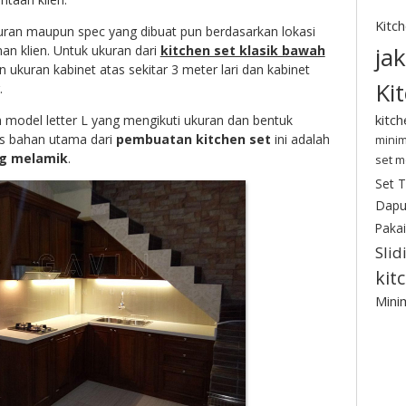
Kitc
kuran maupun spec yang dibuat pun berdasarkan lokasi
ja
an klien. Untuk ukuran dari
kitchen set klasik bawah
n ukuran kabinet atas sekitar 3 meter lari dan kabinet
Ki
.
kitc
 model letter L yang mengikuti ukuran dan bentuk
is bahan utama dari
pembuatan kitchen set
ini adalah
minim
ng melamik
.
set m
Set 
Dapu
Pakai
Slid
kit
Minim