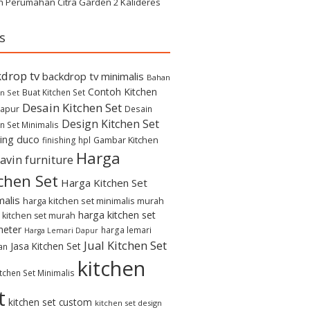
h Perumahan Citra Garden 2 Kalideres
s
drop tv
backdrop tv minimalis
Bahan
Contoh Kitchen
Buat Kitchen Set
n Set
Desain Kitchen Set
apur
Desain
Design Kitchen Set
n Set Minimalis
hing duco
Gambar Kitchen
finishing hpl
Harga
avin furniture
chen Set
Harga Kitchen Set
malis
harga kitchen set minimalis murah
harga kitchen set
 kitchen set murah
meter
harga lemari
Harga Lemari Dapur
Jual Kitchen Set
Jasa Kitchen Set
an
kitchen
itchen Set Minimalis
t
kitchen set custom
kitchen set design