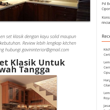
Pd Be
Cipo
Konsu
rinci
Rec
en set klasik dengan kayu solid maupun
 kebutuhan. Review lebih lengkap kitchen
ang hubungi gavininterior@gmail.com
Kitc
Cert
et Klasik Untuk
Lema
wah Tangga
Cer
Cipu
Harg
Cila
Lema
Roy
Jasa