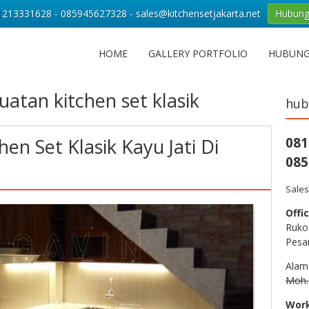
213331628 - 085945627328 - sales@kitchensetjakarta.net
Hubung
HOME
GALLERY PORTFOLIO
HUBUNG
atan kitchen set klasik
hub
hen Set Klasik Kayu Jati Di
081
085
Sales
Offic
Ruko
Pesa
Alam
Moh.S
Wor