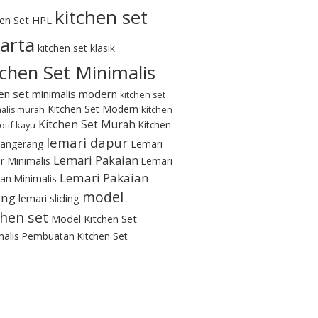
kitchen set
hen Set HPL
karta
kitchen set klasik
tchen Set Minimalis
hen set minimalis modern
kitchen set
Kitchen Set Modern
kitchen
alis murah
Kitchen Set Murah
Kitchen
otif kayu
lemari dapur
Tangerang
Lemari
Lemari Pakaian
r Minimalis
Lemari
Lemari Pakaian
an Minimalis
model
ing
lemari sliding
chen set
Model Kitchen Set
alis
Pembuatan Kitchen Set