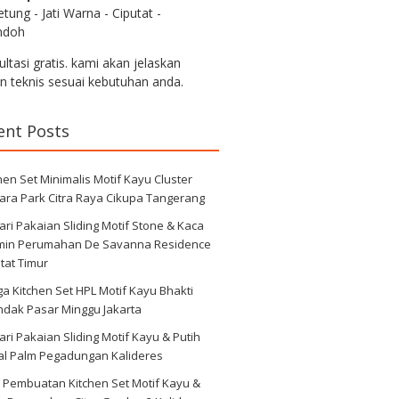
tung - Jati Warna - Ciputat -
ndoh
ltasi gratis. kami akan jelaskan
an teknis sesuai kebutuhan anda.
ent Posts
hen Set Minimalis Motif Kayu Cluster
ara Park Citra Raya Cikupa Tangerang
ri Pakaian Sliding Motif Stone & Kaca
min Perumahan De Savanna Residence
tat Timur
a Kitchen Set HPL Motif Kayu Bhakti
ndak Pasar Minggu Jakarta
ri Pakaian Sliding Motif Kayu & Putih
al Palm Pegadungan Kalideres
 Pembuatan Kitchen Set Motif Kayu &