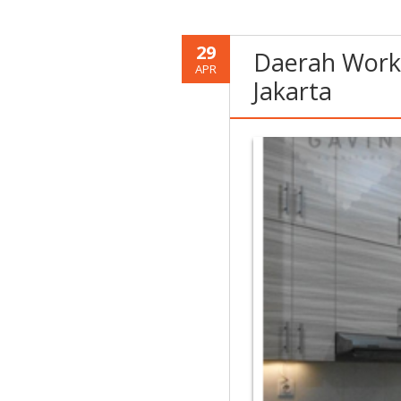
29
Daerah Works
APR
Jakarta