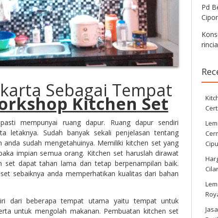
Pd Be
Cipo
Konsu
rinci
Rec
akarta Sebagai Tempat
orkshop Kitchen Set
Kitc
Cert
pasti mempunyai ruang dapur. Ruang dapur sendiri
Lema
ata letaknya. Sudah banyak sekali penjelasan tentang
Cer
n anda sudah mengetahuinya. Memiliki kitchen set yang
Cipu
ka impian semua orang. Kitchen set haruslah dirawat
Harg
n set dapat tahan lama dan tetap berpenampilan baik.
Cila
set sebaiknya anda memperhatikan kualitas dari bahan
Lema
Roy
rdiri dari beberapa tempat utama yaitu tempat untuk
Jasa
rta untuk mengolah makanan. Pembuatan kitchen set