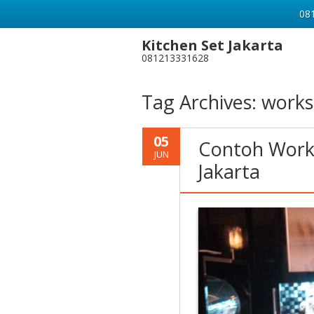
081
Kitchen Set Jakarta
081213331628
Tag Archives:
works
05
Contoh Works
JUN
Jakarta