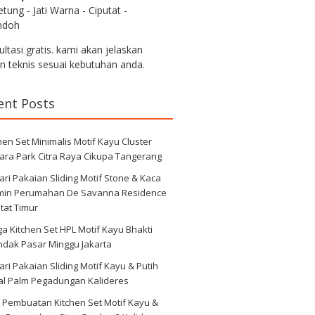
tung - Jati Warna - Ciputat -
ndoh
ltasi gratis. kami akan jelaskan
an teknis sesuai kebutuhan anda.
ent Posts
hen Set Minimalis Motif Kayu Cluster
ara Park Citra Raya Cikupa Tangerang
ri Pakaian Sliding Motif Stone & Kaca
min Perumahan De Savanna Residence
tat Timur
a Kitchen Set HPL Motif Kayu Bhakti
ndak Pasar Minggu Jakarta
ri Pakaian Sliding Motif Kayu & Putih
al Palm Pegadungan Kalideres
 Pembuatan Kitchen Set Motif Kayu &