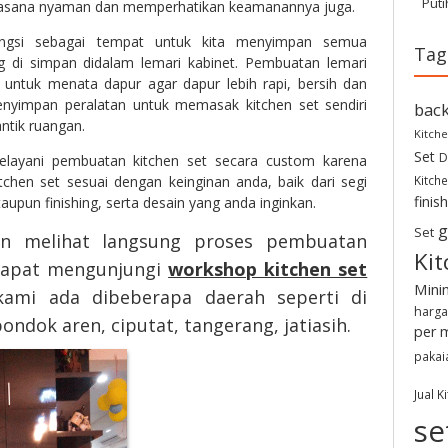
Puti
uasana nyaman dan memperhatikan keamanannya juga.
ungsi sebagai tempat untuk kita menyimpan semua
Tag
 di simpan didalam lemari kabinet. Pembuatan lemari
n untuk menata dapur agar dapur lebih rapi, bersih dan
enyimpan peralatan untuk memasak kitchen set sendiri
back
tik ruangan.
Kitche
Set
D
elayani pembuatan kitchen set secara custom karena
hen set sesuai dengan keinginan anda, baik dari segi
Kitche
finis
aupun finishing, serta desain yang anda inginkan.
g
Set
in melihat langsung proses pembuatan
Kit
 dapat mengunjungi
workshop kitchen set
Mini
ami ada dibeberapa daerah seperti di
harga
ondok aren, ciputat, tangerang, jatiasih.
per 
pakai
Jual K
se