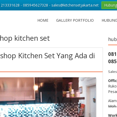
213331628 - 085945627328 - sales@kitchensetjakarta.net
Hubung
HOME
GALLERY PORTFOLIO
HUBUNG
hop kitchen set
hub
hop Kitchen Set Yang Ada di
081
085
Sales
Offic
Ruko
Pesa
Alam
Moh.S
Wor