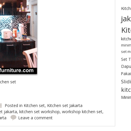
Kitc
ja
Ki
kitc
minim
set m
Set 
Dapu
Pakai
Slid
chen set
kit
Minim
Posted in
Kitchen set
,
Kitchen set Jakarta
et jakarta
,
kitchen set workshop
,
workshop kitchen set
,
arta
Leave a comment