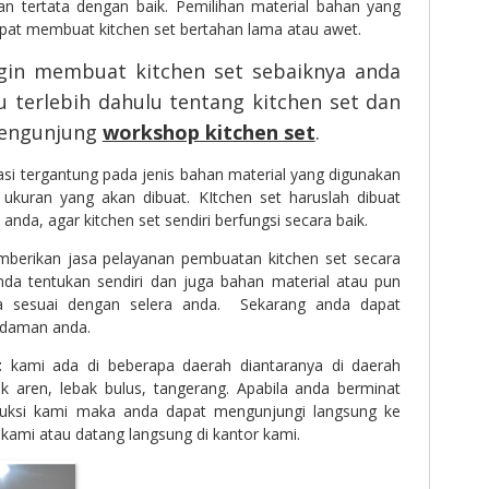
dan tertata dengan baik. Pemilihan material bahan yang
apat membuat kitchen set bertahan lama atau awet.
gin membuat kitchen set sebaiknya anda
 terlebih dahulu tentang kitchen set dan
mengunjung
workshop kitchen set
.
iasi tergantung pada jenis bahan material yang digunakan
n ukuran yang akan dibuat. KItchen set haruslah dibuat
nda, agar kitchen set sendiri berfungsi secara baik.
mberikan jasa pelayanan pembuatan kitchen set secara
da tentukan sendiri dan juga bahan material atau pun
ua sesuai dengan selera anda. Sekarang anda dapat
idaman anda.
t
kami ada di beberapa daerah diantaranya di daerah
ok aren, lebak bulus, tangerang. Apabila anda berminat
oduksi kami maka anda dapat mengunjungi langsung ke
ami atau datang langsung di kantor kami.