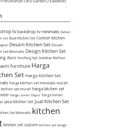
h Perumahan Citra Garden 2 Kalideres
s
drop tv
backdrop tv minimalis
Bahan
Contoh Kitchen
Buat Kitchen Set
n Set
Desain Kitchen Set
apur
Desain
Design Kitchen Set
n Set Minimalis
hing duco
Gambar Kitchen
finishing hpl
Harga
avin furniture
chen Set
Harga Kitchen Set
malis
harga kitchen set minimalis murah
harga kitchen set
 kitchen set murah
meter
harga lemari
Harga Lemari Dapur
Jual Kitchen Set
Jasa Kitchen Set
an
kitchen
itchen Set Minimalis
t
kitchen set custom
kitchen set design