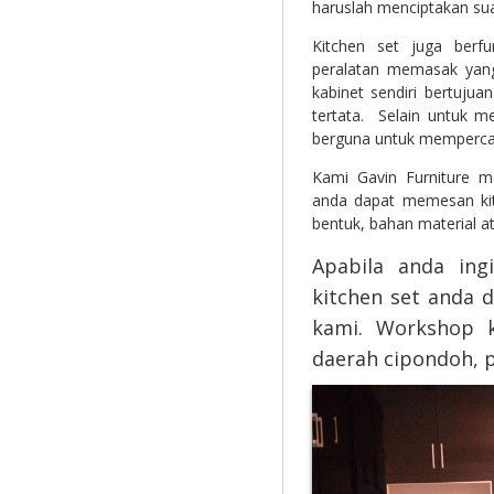
haruslah menciptakan s
Kitchen set juga berf
peralatan memasak yang
kabinet sendiri bertujua
tertata. Selain untuk m
berguna untuk mempercan
Kami Gavin Furniture m
anda dapat memesan kitc
bentuk, bahan material at
Apabila anda ing
kitchen set anda
kami. Workshop k
daerah cipondoh, p