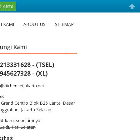
i Kami
I KAMI
ABOUT US
SITEMAP
ungi Kami
213331628 - (TSEL)
945627328 - (XL)
@kitchensetjakarta.net
e:
 Grand Centro Blok B25 Lantai Dasar
nggrahan, Jakarta Selatan
at kami sebelumnya:
aidi, Pet. Selatan
kshop: