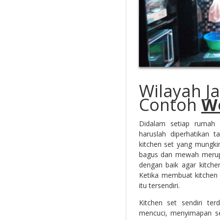
Wilayah J
Contoh
W
Didalam setiap rumah 
haruslah diperhatikan t
kitchen set yang mungki
bagus dan mewah merupa
dengan baik agar kitche
Ketika membuat kitchen 
itu tersendiri.
Kitchen set sendiri te
mencuci, menyimapan se