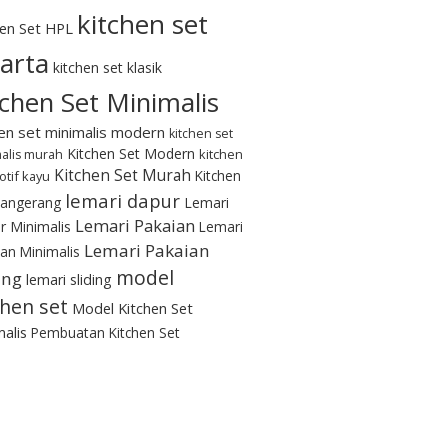
kitchen set
hen Set HPL
karta
kitchen set klasik
tchen Set Minimalis
hen set minimalis modern
kitchen set
Kitchen Set Modern
kitchen
alis murah
Kitchen Set Murah
Kitchen
otif kayu
lemari dapur
Tangerang
Lemari
Lemari Pakaian
r Minimalis
Lemari
Lemari Pakaian
an Minimalis
model
ing
lemari sliding
chen set
Model Kitchen Set
alis
Pembuatan Kitchen Set