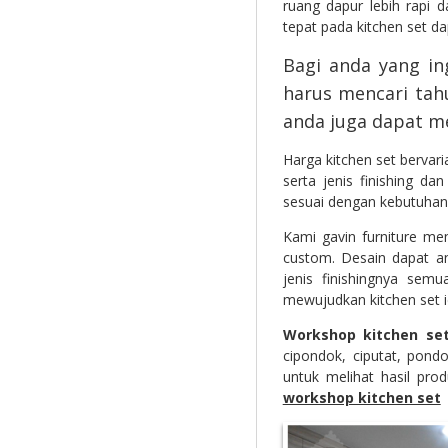
ruang dapur lebih rapi 
tepat pada kitchen set d
Bagi anda yang in
harus mencari tahu
anda juga dapat 
Harga kitchen set bervar
serta jenis finishing da
sesuai dengan kebutuhan a
Kami gavin furniture me
custom. Desain dapat an
jenis finishingnya sem
mewujudkan kitchen set 
Workshop kitchen se
cipondok, ciputat, pond
untuk melihat hasil pr
workshop kitchen set
k