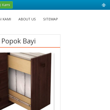
i Kami
I KAMI
ABOUT US
SITEMAP
 Popok Bayi