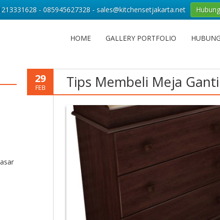
213331628 - 085945627328 - sales@kitchensetjakarta.net
Hubung
HOME
GALLERY PORTFOLIO
HUBUNG
29
Tips Membeli Meja Ganti
FEB
asar