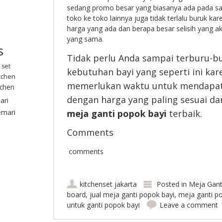
sedang promo besar yang biasanya ada pada saat
toko ke toko lainnya juga tidak terlalu buruk 
harga yang ada dan berapa besar selisih yang 
yang sama.
s
Tidak perlu Anda sampai terburu-b
 set
kebutuhan bayi yang seperti ini k
tchen
memerlukan waktu untuk mendapatk
tchen
dengan harga yang paling sesuai d
ari
emari
meja ganti popok bayi
terbaik.
Comments
comments
kitchenset jakarta
Posted in
Meja Gant
board
,
jual meja ganti popok bayi
,
meja ganti p
untuk ganti popok bayi
Leave a comment