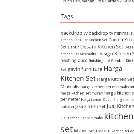
Putih Perumahan Citra Garden 2 Kalid
Tags
backdrop tv
backdrop tv minimalis
Contoh Kitc
Buat Kitchen Set
Kitchen Set
Desain Kitchen Set
Set
Dapur
Desa
Design Kitchen 
Kitchen Set Minimalis
finishing duco
Gambar Kitc
finishing hpl
Harga
gavin furniture
Set
Kitchen Set
Harga Kitchen Se
Minimalis
harga kitchen set minimalis 
harga kitchen s
harga kitchen set murah
per meter
harga lema
Harga Lemari Dapur
Jual Kitchen
Jasa Kitchen Set
pakaian
kitchen
Jual Kitchen Set Minimalis
set
kitchen set custom
kitchen set d