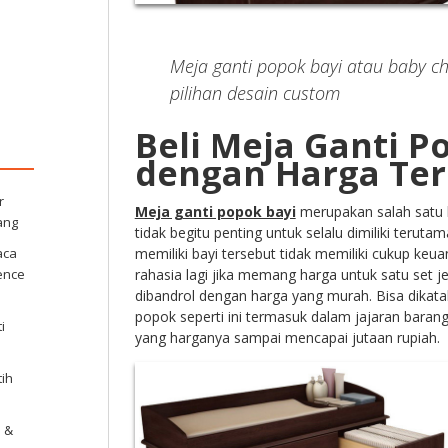
Meja ganti popok bayi atau baby c
pilihan desain custom
Beli Meja Ganti P
dengan Harga Ter
r
Meja ganti popok bayi
merupakan salah satu 
ang
tidak begitu penting untuk selalu dimiliki terut
aca
memiliki bayi tersebut tidak memiliki cukup ke
ence
rahasia lagi jika memang harga untuk satu set jen
dibandrol dengan harga yang murah. Bisa dikat
popok seperti ini termasuk dalam jajaran bara
i
yang harganya sampai mencapai jutaan rupiah.
tih
u &