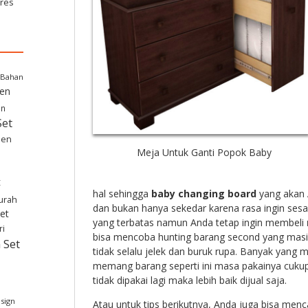
eres
Bahan
hen
in
Set
hen
Meja Untuk Ganti Popok Baby
t
hal sehingga
baby changing board
yang akan 
murah
dan bukan hanya sekedar karena rasa ingin sesaa
et
yang terbatas namun Anda tetap ingin membeli
ri
bisa mencoba hunting barang second yang masih
 Set
tidak selalu jelek dan buruk rupa. Banyak yang 
memang barang seperti ini masa pakainya cukup
tidak dipakai lagi maka lebih baik dijual saja.
esign
Atau untuk tips berikutnya, Anda juga bisa menca